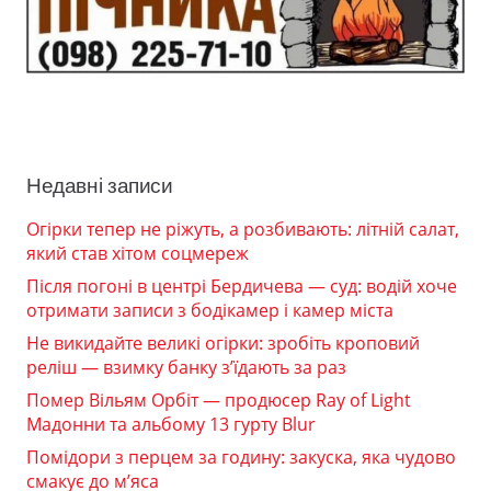
Недавні записи
Огірки тепер не ріжуть, а розбивають: літній салат,
який став хітом соцмереж
Після погоні в центрі Бердичева — суд: водій хоче
отримати записи з бодікамер і камер міста
Не викидайте великі огірки: зробіть кроповий
реліш — взимку банку з’їдають за раз
Помер Вільям Орбіт — продюсер Ray of Light
Мадонни та альбому 13 гурту Blur
Помідори з перцем за годину: закуска, яка чудово
смакує до м’яса