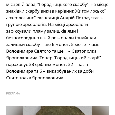
місцевій владі “Городницького скарбу”, на місце
знахідки скарбу виїхав керівник Житомирської
археологічної експедиції Андрій Петраускас з
групою археологів. На місці археологи
зафіксували пляму залишків ями і
безпосередньо в ній розкопали і знайшли
залишки скарбу – ще 6 монет. 5 монет часів
Володимира Святого та ще 1 – Святополка
Ярополковича. Тепер “Городницький скарб”
нараховує 38 срібних монет: 32 – часів
Володимира та 6 – викарбуваних за доби
Святополка Ярополковича.
РЕКЛАМА