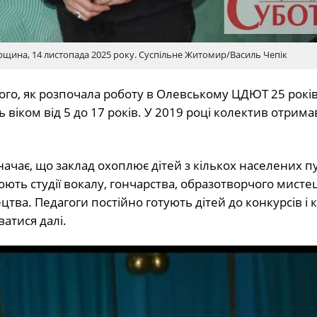
щина, 14 листопада 2025 року. Суспільне Житомир/Василь Чепік
того, як розпочала роботу в Олевському ЦДЮТ 25 років
 віком від 5 до 17 років. У 2019 році колектив отрима
начає, що заклад охоплює дітей з кількох населених п
юють студії вокалу, гончарства, образотворчого мисте
цтва. Педагоги постійно готують дітей до конкурсів і 
атися далі.