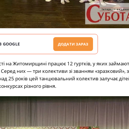
В GOOGLE
ДОДАТИ ЗАРАЗ
сті на Житомирщині працює 12 гуртків, у яких займаю
. Серед них — три колективи зі званням «зразковий», 
над 25 років цей танцювальний колектив залучає діт
онкурсах різного рівня.