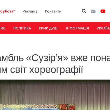
“Субота”
Реклама
Контакти
ЗИВ
ПОЛІТИКА
КРИК ДУШІ
ІНФОРМАЦІЯ
УКРАЇН
мбль «Сузір’я» вже пон
ям світ хореографії