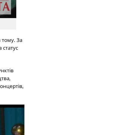
 тому. За
в статус
унктів
цтва,
концертів,