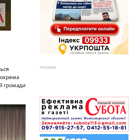
ться
РЕКЛАМА
зокрема
ей громади