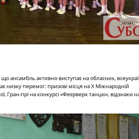
 що ансамбль активно виступає на обласних, всеукраї
є низку перемог: призові місця на Х Міжнародній
ої, Гран-прі на конкурсі «Феєрверк танцю», відзнаки н