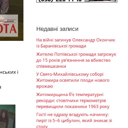
Недавні записи
На війні загинув Олександр Окончик
із Баранівської громади
Жителю Потіївської громади загрожує
до 15 років ув’язнення за вбивство
співмешканки
нських і
У Свято-Михайлівському соборі
Житомира освятили плоди нового
врожаю
а
Житомирщина б’є температурні
рекорди: стовпчики термометрів
перевищили показники 1963 року
Гості не одразу вгадують начинку:
пиріг із 5–6 цибулин, який зникає зі
столу