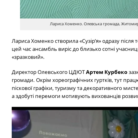
Лариса Хоменко. Олевська громада, Житомир
Лариса Хоменко створила «Сузір’я» одразу після 
цей час ансамбль виріс до близько сотні учасниць
«зразковий».
Директор Олевського ЦДЮТ
Артем Курбеко
заз
громади. Окрім хореографічних гуртків, тут прац
піскової графіки, туризму та декоративного мисте
а здобуті перемоги мотивують вихованців розвив