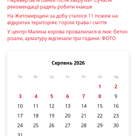
Перевертаєте банки після закрутки? Сучасні
рекомендації радять робити інакше
На Житомирщині за добу сталося 11 пожеж на
відкритих територіях: горіли трава і сміття
У центрі Малина корова провалилася в люк: бетон
різали, арматуру відгинали три години. ФОТО
Серпень 2026
Пн
Вт
Ср
Чт
Пт
Сб
Нд
1
2
3
4
5
6
7
8
9
10
11
12
13
14
15
16
17
18
19
20
21
22
23
24
25
26
27
28
29
30
31