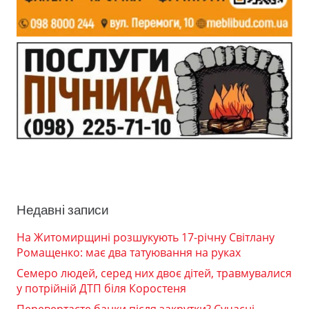
Недавні записи
На Житомирщині розшукують 17-річну Світлану
Ромащенко: має два татуювання на руках
Семеро людей, серед них двоє дітей, травмувалися
у потрійній ДТП біля Коростеня