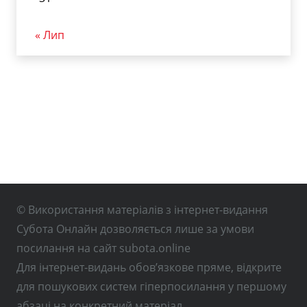
« Лип
© Використання матеріалів з інтернет-видання
Субота Онлайн дозволяється лише за умови
посилання на сайт subota.online
Для інтернет-видань обов’язкове пряме, відкрите
для пошукових систем гіперпосилання у першому
абзаці на конкретний матеріал.