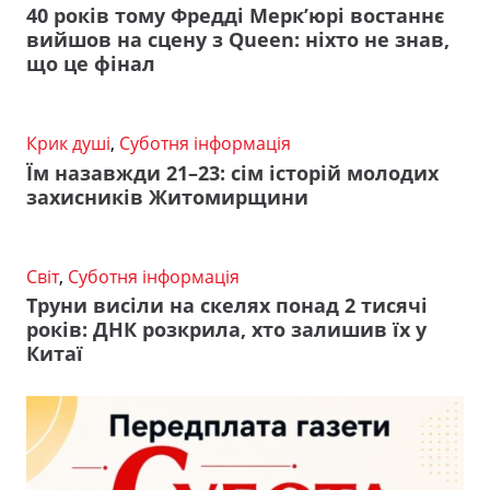
40 років тому Фредді Мерк’юрі востаннє
вийшов на сцену з Queen: ніхто не знав,
що це фінал
Крик душі
,
Суботня інформація
Їм назавжди 21–23: сім історій молодих
захисників Житомирщини
Світ
,
Суботня інформація
Труни висіли на скелях понад 2 тисячі
років: ДНК розкрила, хто залишив їх у
Китаї