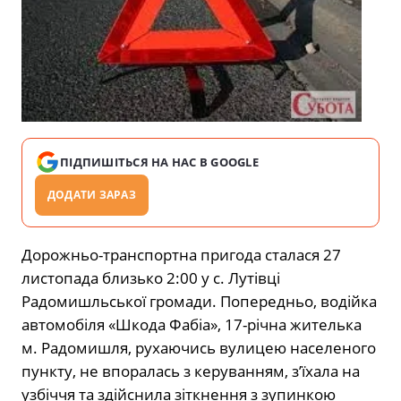
ПІДПИШІТЬСЯ НА НАС В GOOGLE
ДОДАТИ ЗАРАЗ
Дорожньо-транспортна пригода сталася 27
листопада близько 2:00 у с. Лутівці
Радомишльської громади. Попередньо, водійка
автомобіля «Шкода Фабіа», 17-річна жителька
м. Радомишля, рухаючись вулицею населеного
пункту, не впоралась з керуванням, з’їхала на
узбіччя та здійснила зіткнення з зупинкою