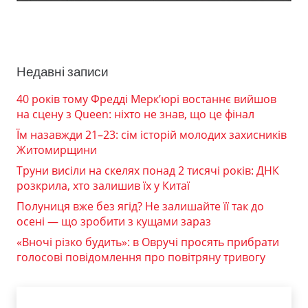
Недавні записи
40 років тому Фредді Мерк’юрі востаннє вийшов
на сцену з Queen: ніхто не знав, що це фінал
Їм назавжди 21–23: сім історій молодих захисників
Житомирщини
Труни висіли на скелях понад 2 тисячі років: ДНК
розкрила, хто залишив їх у Китаї
Полуниця вже без ягід? Не залишайте її так до
осені — що зробити з кущами зараз
«Вночі різко будить»: в Овручі просять прибрати
голосові повідомлення про повітряну тривогу