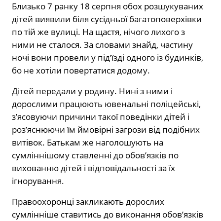
Близько 7 ранку 18 серпня обох розшукуваних
дітей виявили біля сусідньої багатоповерхівки
по тій же вулиці. На щастя, нічого лихого з
ними не сталося. За словами знайд, частину
ночі вони провели у під’їзді одного із будинків,
бо не хотіли повертатися додому.
Дітей передали у родину. Нині з ними і
дорослими працюють ювенальні поліцейські,
з’ясовуючи причини такої поведінки дітей і
роз’яснюючи їм ймовірні загрози від подібних
витівок. Батькам же наголошують на
сумліннішому ставленні до обов’язків по
вихованню дітей і відповідальності за їх
ігнорування.
Правоохоронці закликають дорослих
сумлінніше ставитись до виконання обов’язків