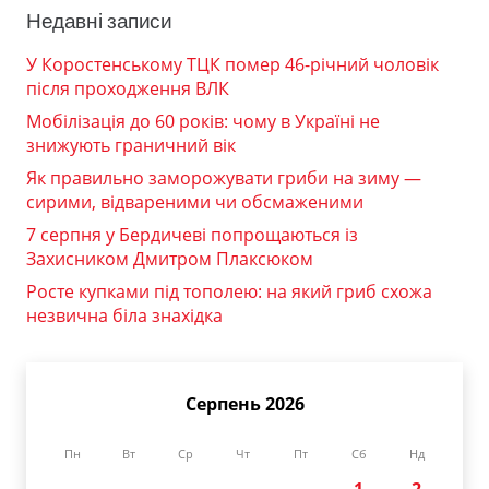
Недавні записи
У Коростенському ТЦК помер 46-річний чоловік
після проходження ВЛК
Мобілізація до 60 років: чому в Україні не
знижують граничний вік
Як правильно заморожувати гриби на зиму —
сирими, відвареними чи обсмаженими
7 серпня у Бердичеві попрощаються із
Захисником Дмитром Плаксюком
Росте купками під тополею: на який гриб схожа
незвична біла знахідка
Серпень 2026
Пн
Вт
Ср
Чт
Пт
Сб
Нд