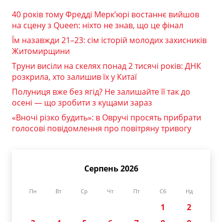
40 років тому Фредді Мерк’юрі востаннє вийшов
на сцену з Queen: ніхто не знав, що це фінал
Їм назавжди 21–23: сім історій молодих захисників
Житомирщини
Труни висіли на скелях понад 2 тисячі років: ДНК
розкрила, хто залишив їх у Китаї
Полуниця вже без ягід? Не залишайте її так до
осені — що зробити з кущами зараз
«Вночі різко будить»: в Овручі просять прибрати
голосові повідомлення про повітряну тривогу
Серпень 2026
Пн
Вт
Ср
Чт
Пт
Сб
Нд
1
2