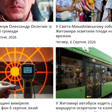
гинув Олександр Окончик із
У Свято-Михайлівському соб
ї громади
Житомира освятили плоди н
врожаю
рпня, 2026
Четвер, 6 Серпня, 2026
щині виміряли
У Житомирі автобуси ходять р
 фон 6 серпня: який
маршрути скоротили та кол