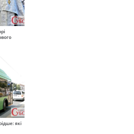
орі
ового
ідше: які
и