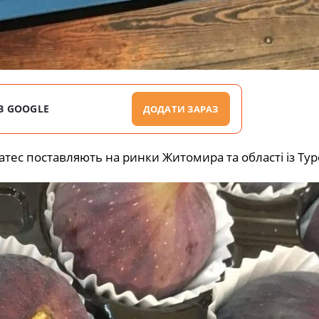
В GOOGLE
ДОДАТИ ЗАРАЗ
атес поставляють на ринки Житомира та області із Ту