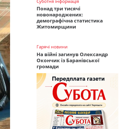
Суботня інформація
Понад три тисячі
новонароджених:
демографічна статистика
Житомирщини
Гарячі новини
На війні загинув Олександр
Окончик із Баранівської
громади