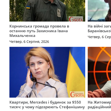
Корнинська громада провела в
На війні за
останню путь Захисника Івана
Баранівсько
Михальченка
Четвер, 6 Се
Четвер, 6 Серпня, 2026
Квартири, Mercedes і будинок за $550
На Житомир
тисяч: у чому підозрюють Стефанішину
радіаційний