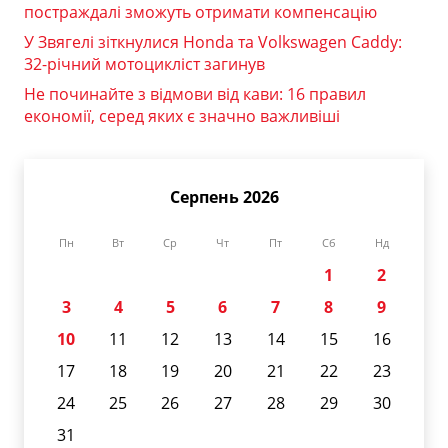
постраждалі зможуть отримати компенсацію
У Звягелі зіткнулися Honda та Volkswagen Caddy:
32-річний мотоцикліст загинув
Не починайте з відмови від кави: 16 правил
економії, серед яких є значно важливіші
Серпень 2026
Пн
Вт
Ср
Чт
Пт
Сб
Нд
1
2
3
4
5
6
7
8
9
10
11
12
13
14
15
16
17
18
19
20
21
22
23
24
25
26
27
28
29
30
31