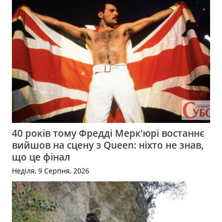
40 років тому Фредді Мерк’юрі востаннє
вийшов на сцену з Queen: ніхто не знав,
що це фінал
Неділя, 9 Серпня, 2026