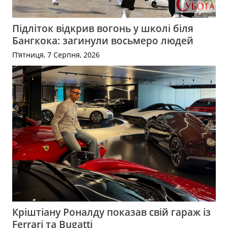
Підліток відкрив вогонь у школі біля
Бангкока: загинули восьмеро людей
П’ятниця, 7 Серпня, 2026
Кріштіану Роналду показав свій гараж із
Ferrari та Bugatti