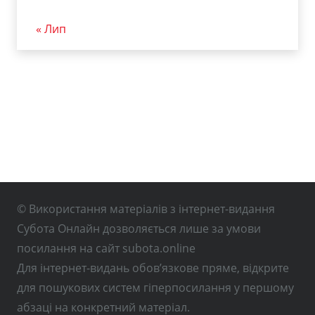
« Лип
© Використання матеріалів з інтернет-видання
Субота Онлайн дозволяється лише за умови
посилання на сайт subota.online
Для інтернет-видань обов’язкове пряме, відкрите
для пошукових систем гіперпосилання у першому
абзаці на конкретний матеріал.