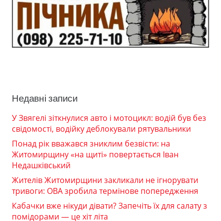
Недавні записи
У Звягелі зіткнулися авто і мотоцикл: водій був без
свідомості, водійку деблокували рятувальники
Понад рік вважався зниклим безвісти: на
Житомирщину «на щиті» повертається Іван
Недашківський
Жителів Житомирщини закликали не ігнорувати
тривоги: ОВА зробила термінове попередження
Кабачки вже нікуди дівати? Запечіть їх для салату з
помідорами — це хіт літа