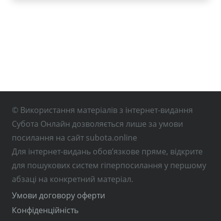
© Використання матеріалів з інтернет-видання
Субота Онлайн дозволяється лише за умови
посилання на сайт subota.online
Для інтернет-видань обов’язкове пряме, відкрите
для пошукових систем гіперпосилання у першому
абзаці на конкретний матеріал.
Умови договору оферти
Конфіденційність