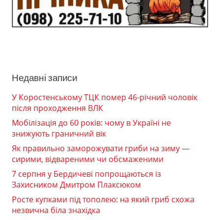
Недавні записи
У Коростенському ТЦК помер 46-річний чоловік
після проходження ВЛК
Мобілізація до 60 років: чому в Україні не
знижують граничний вік
Як правильно заморожувати гриби на зиму —
сирими, відвареними чи обсмаженими
7 серпня у Бердичеві попрощаються із
Захисником Дмитром Плаксюком
Росте купками під тополею: на який гриб схожа
незвична біла знахідка