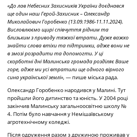
«До лав Небесних Захисників України доєднався
ще один наш Герой-Захисник – Олександр
Миколайович Горобенко (13.09.1986-11.11.2024).
Висловлюємо щирі співчуття рідним та
близьким з приводу тяжкої втрати. Дуже важко
знайти слова втіхи та підтримки, адже вони не
в змозі розрадити та допомогти. У ці
скорботні дні Малинська громада розділяє Ваше
горе, адже ми усі втратили ще одного вірного
сина української землі»,
— пише міська рада.
Олександр Горобенко народився у Малині. Тут
пройшли його дитинство та юність. У 2004 році
закінчив Малинську загальноосвітню школу №
4. Потім було навчання у Немішаївському
агротехнічному коледжі.
Після одруження разом з дружиною проживав у