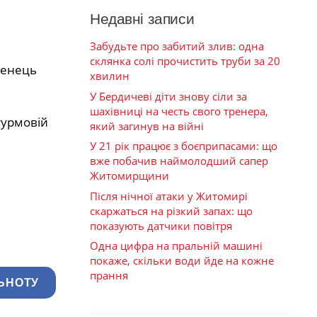
Недавні записи
Забудьте про забитий злив: одна
склянка солі прочистить труби за 20
женець
хвилин
У Бердичеві діти знову сіли за
шахівниці на честь свого тренера,
турмовій
який загинув на війні
У 21 рік працює з боєприпасами: що
вже побачив наймолодший сапер
Житомирщини
Після нічної атаки у Житомирі
скаржаться на різкий запах: що
показують датчики повітря
Одна цифра на пральній машині
покаже, скільки води йде на кожне
прання
ЬНОТУ