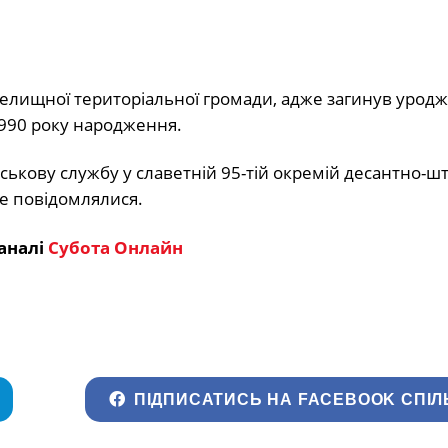
елищної територіальної громади, адже загинув урод
1990 року народження.
ькову службу у славетній 95-тій окремій десантно-ш
 не повідомлялися.
аналі
Субота Онлайн
ПІДПИСАТИСЬ НА FACEBOOK СПІЛ