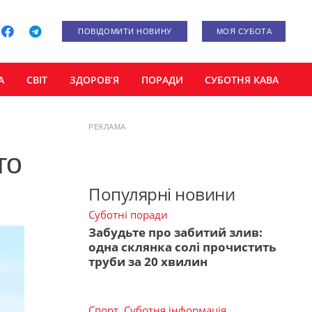
ПОВІДОМИТИ НОВИНУ
МОЯ СУБОТА
А
СВІТ
ЗДОРОВ’Я
ПОРАДИ
СУБОТНЯ КАВА
РЕКЛАМА
го
Популярні новини
Суботні поради
Забудьте про забитий злив:
одна склянка солі прочистить
труби за 20 хвилин
Спорт
,
Суботня інформація