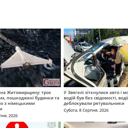
а на Житомирщину: троє
У Звягелі зіткнулися авто і 
их, пошкоджені будинки та
водій був без свідомості, вод
во з німецькими
деблокували рятувальники
и
Субота, 8 Серпня, 2026
пня, 2026