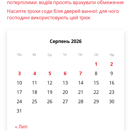
потерпілими: водіїв просять врахувати обмеження
Насипте трохи соди біля дверей ванної: для чого
господині використовують цей трюк
Серпень 2026
Пн
Вт
Ср
Чт
Пт
Сб
Нд
1
2
3
4
5
6
7
8
9
10
11
12
13
14
15
16
17
18
19
20
21
22
23
24
25
26
27
28
29
30
31
« Лип