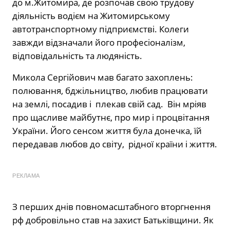
до м.Житомира, де розпочав свою трудову
діяльність водієм на Житомирському
автотранспортному підприємстві. Колеги
завжди відзначали його професіоналізм,
відповідальність та людяність.
Микола Сергійович мав багато захоплень:
полювання, бджільництво, любив працювати
на землі, посадив і
плекав свій сад.
Він мріяв
про щасливе майбутнє, про мир і процвітання
України. Його сенсом життя була донечка, їй
передавав любов до світу,
рідної країни і життя.
РЕКЛАМА
З перших днів повномасштабного вторгнення
рф добровільно став на захист Батьківщини. Як