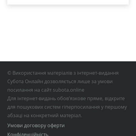
© Використання матеріалів з інтернет-видання
Субота Онлайн дозволяється лише за умови
посилання на сайт subota.online
Для інтернет-видань обов’язкове пряме, відкрите
для пошукових систем гіперпосилання у першому
абзаці на конкретний матеріал.
Умови договору оферти
Конфіденційність