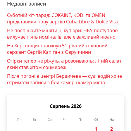
Недавні записи
Суботній хіт-парад: COKAINÉ, KODI та OMEN
представили нову версію Cuba Libre & Dolce Vita
Не поспішайте міняти ці купюри: НБУ поступово
вилучає п’ять номіналів, але є важливий нюанс
На Херсонщині загинув 51-річний головний
сержант Сергій Капітан з Овруччини
Огірки тепер не ріжуть, а розбивають: літній салат,
який став хітом соцмереж
Після погоні в центрі Бердичева — суд: водій хоче
отримати записи з бодікамер і камер міста
Серпень 2026
Пн
Вт
Ср
Чт
Пт
Сб
Нд
1
2