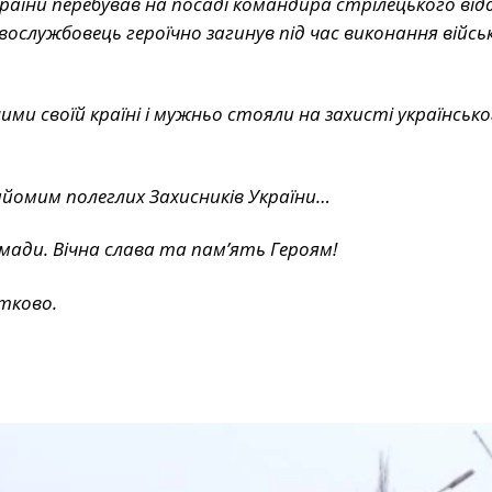
раїни перебував на посаді командира стрілецького від
вослужбовець героїчно загинув під час виконання війсь
ми своїй країні і мужньо стояли на захисті українсько
йомим полеглих Захисників України…
омади. Вічна слава та пам’ять Героям!
тково.