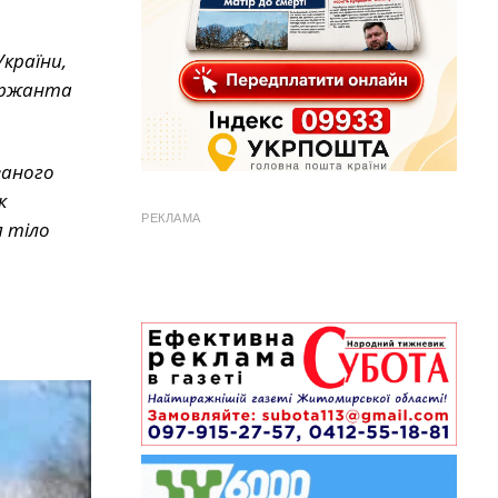
України,
сержанта
ваного
к
РЕКЛАМА
я тіло