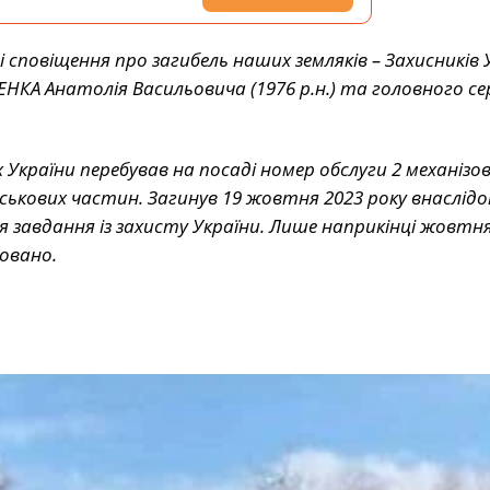
 сповіщення про загибель наших земляків – Захисників 
КА Анатолія Васильовича (1976 р.н.) та головного 
 України перебував на посаді номер обслуги 2 механізо
ійськових частин. Загинув 19 жовтня 2023 року внаслідо
 завдання із захисту України. Лише наприкінці жовтн
ковано.