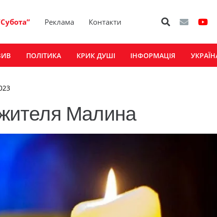
“Субота”
Реклама
Контакти
ЗИВ
ПОЛІТИКА
КРИК ДУШІ
ІНФОРМАЦІЯ
УКРАЇН
023
а жителя Малина