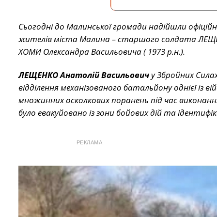
Сьогодні до Малинської громади надійшли офіційні
жителів міста Малина – старшого солдата ЛЕЩЕН
ХОМИ Олександра Васильовича ( 1973 р.н.).
ЛЕЩЕНКО Анатолій Васильович
у Збройних Силах
відділення механізованого батальйону однієї із в
множинних осколкових поранень під час виконання
було евакуйовано із зони бойових дій та ідентифі
РЕКЛАМА