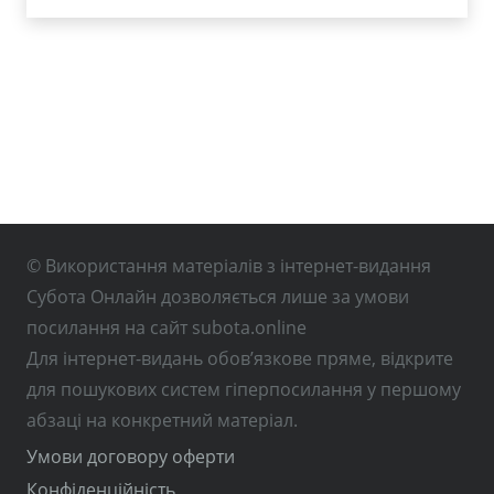
© Використання матеріалів з інтернет-видання
Субота Онлайн дозволяється лише за умови
посилання на сайт subota.online
Для інтернет-видань обов’язкове пряме, відкрите
для пошукових систем гіперпосилання у першому
абзаці на конкретний матеріал.
Умови договору оферти
Конфіденційність