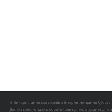
© Використання матеріалів з інтернет-видання Субота 
Для інтернет-видань обов’язкове пряме, відкрите для 