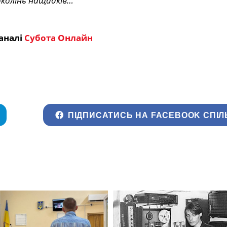
околінь нащадків…
аналі
Субота Онлайн
ПІДПИСАТИСЬ НА FACEBOOK СПІЛ