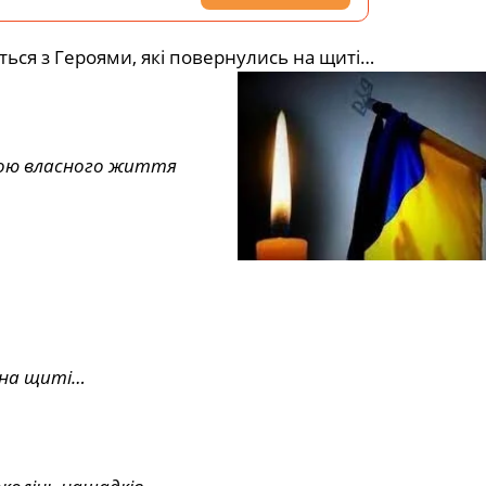
ться з Героями, які повернулись на щиті…
іною власного життя
 на щиті…