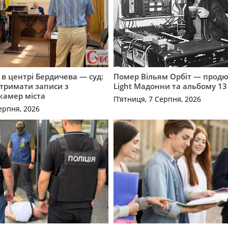
і в центрі Бердичева — суд:
Помер Вільям Орбіт — продю
отримати записи з
Light Мадонни та альбому 13 
 камер міста
П’ятниця, 7 Серпня, 2026
ерпня, 2026