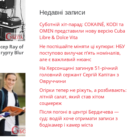
Недавні записи
Суботній хіт-парад: COKAINÉ, KODI та
OMEN представили нову версію Cuba
Libre & Dolce Vita
Не поспішайте міняти ці купюри: НБУ
сер Ray of
гурту Blur
поступово вилучає п’ять номіналів,
але є важливий нюанс
На Херсонщині загинув 51-річний
головний сержант Сергій Капітан з
Овруччини
Огірки тепер не ріжуть, а розбивають:
літній салат, який став хітом
соцмереж
Після погоні в центрі Бердичева —
суд: водій хоче отримати записи з
бодікамер і камер міста