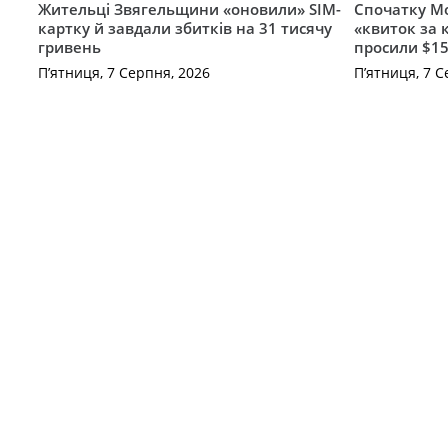
Жительці Звягельщини «оновили» SIM-
Спочатку Мо
картку й завдали збитків на 31 тисячу
«квиток за 
гривень
просили $15
П’ятниця, 7 Серпня, 2026
П’ятниця, 7 С