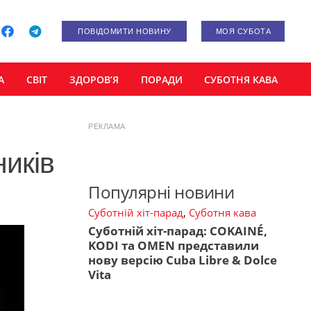
ПОВІДОМИТИ НОВИНУ
МОЯ СУБОТА
А
СВІТ
ЗДОРОВ’Я
ПОРАДИ
СУБОТНЯ КАВА
РЕКЛАМА
ників
Популярні новини
Суботній хіт-парад
,
Суботня кава
Суботній хіт-парад: COKAINÉ,
KODI та OMEN представили
нову версію Cuba Libre & Dolce
Vita