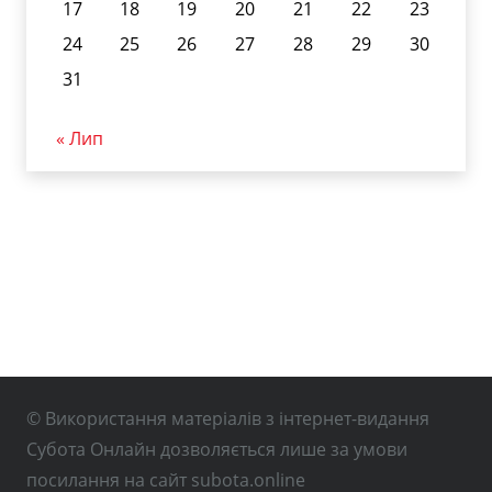
17
18
19
20
21
22
23
24
25
26
27
28
29
30
31
« Лип
© Використання матеріалів з інтернет-видання
Субота Онлайн дозволяється лише за умови
посилання на сайт subota.online