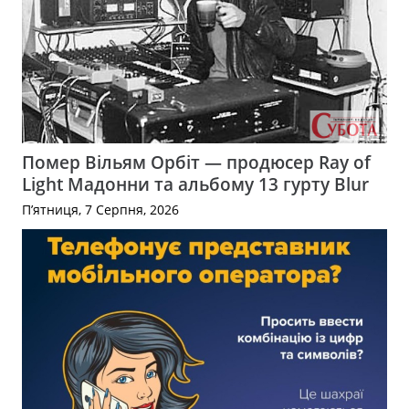
Помер Вільям Орбіт — продюсер Ray of
Light Мадонни та альбому 13 гурту Blur
П’ятниця, 7 Серпня, 2026