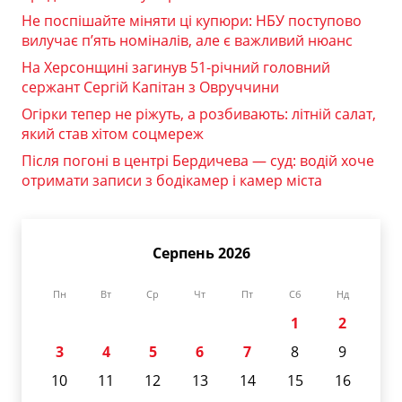
Не поспішайте міняти ці купюри: НБУ поступово
вилучає п’ять номіналів, але є важливий нюанс
На Херсонщині загинув 51-річний головний
сержант Сергій Капітан з Овруччини
Огірки тепер не ріжуть, а розбивають: літній салат,
який став хітом соцмереж
Після погоні в центрі Бердичева — суд: водій хоче
отримати записи з бодікамер і камер міста
Серпень 2026
Пн
Вт
Ср
Чт
Пт
Сб
Нд
1
2
3
4
5
6
7
8
9
10
11
12
13
14
15
16