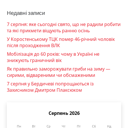
Недавні записи
7 серпня: яке сьогодні свято, що не радили робити
та які прикмети віщують ранню осінь
У Коростенському ТЦК помер 46-річний чоловік
після проходження ВЛК
Мобілізація до 60 років: чому в Україні не
знижують граничний вік
Як правильно заморожувати гриби на зиму —
сирими, відвареними чи обсмаженими
7 серпня у Бердичеві попрощаються із
Захисником Дмитром Плаксюком
Серпень 2026
Пн
Вт
Ср
Чт
Пт
Сб
Нд