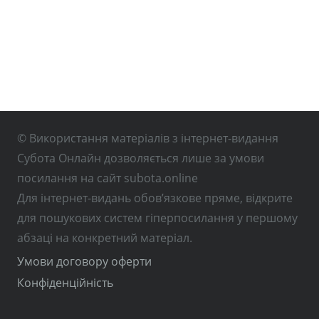
© Використання матеріалів з інтернет-видання
Субота Онлайн дозволяється лише за умови
посилання на сайт subota.online
Для інтернет-видань обов’язкове пряме, відкрите
для пошукових систем гіперпосилання у першому
абзаці на конкретний матеріал.
Умови договору оферти
Конфіденційність