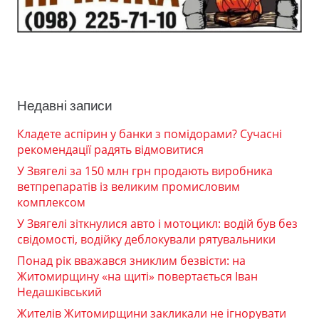
Недавні записи
Кладете аспірин у банки з помідорами? Сучасні
рекомендації радять відмовитися
У Звягелі за 150 млн грн продають виробника
ветпрепаратів із великим промисловим
комплексом
У Звягелі зіткнулися авто і мотоцикл: водій був без
свідомості, водійку деблокували рятувальники
Понад рік вважався зниклим безвісти: на
Житомирщину «на щиті» повертається Іван
Недашківський
Жителів Житомирщини закликали не ігнорувати