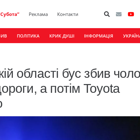
“Субота”
Реклама
Контакти
ЗИВ
ПОЛІТИКА
КРИК ДУШІ
ІНФОРМАЦІЯ
УКРАЇН
ій області бус збив чоло
ороги, а потім Toyota
о