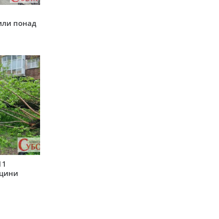
у
или понад
11
рщини