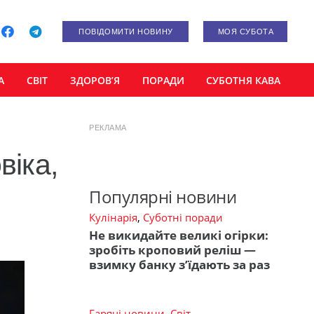
ПОВІДОМИТИ НОВИНУ
МОЯ СУБОТА
А
СВІТ
ЗДОРОВ’Я
ПОРАДИ
СУБОТНЯ КАВА
РЕКЛАМА
віка,
Популярні новини
Кулінарія
,
Суботні поради
Не викидайте великі огірки:
зробіть кроповий реліш —
взимку банку з’їдають за раз
Гарячі новини
,
Світ