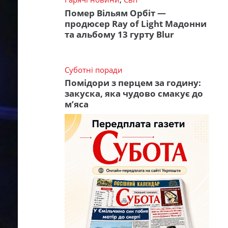
Помер Вільям Орбіт —
продюсер Ray of Light Мадонни
та альбому 13 гурту Blur
Суботні поради
Помідори з перцем за годину:
закуска, яка чудово смакує до
м’яса