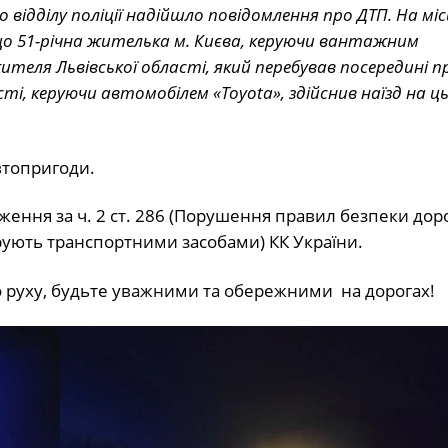
відділу поліції надійшло повідомлення про ДТП. На місц
що 51-річна жителька м. Києва, керуючи вантажним
жителя Львівської області, який перебував посередині 
ті, керуючи автомобілем «Toyota», здійснив наїзд на ц
автопригоди.
ення за ч. 2 ст. 286 (Порушення правил безпеки до
ерують транспортними засобами) КК України.
 руху, будьте уважними та обережними на дорогах!