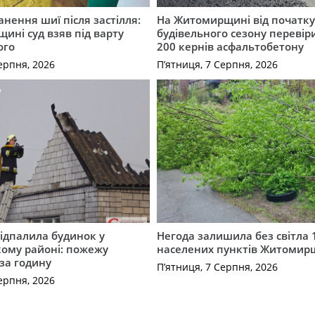
нення шиї після застілля:
На Житомирщині від початк
щині суд взяв під варту
будівельного сезону перевір
ого
200 кернів асфальтобетону
ерпня, 2026
П’ятниця, 7 Серпня, 2026
ідпалила будинок у
Негода залишила без світла 
ому районі: пожежу
населених пунктів Житоми
 за годину
П’ятниця, 7 Серпня, 2026
ерпня, 2026