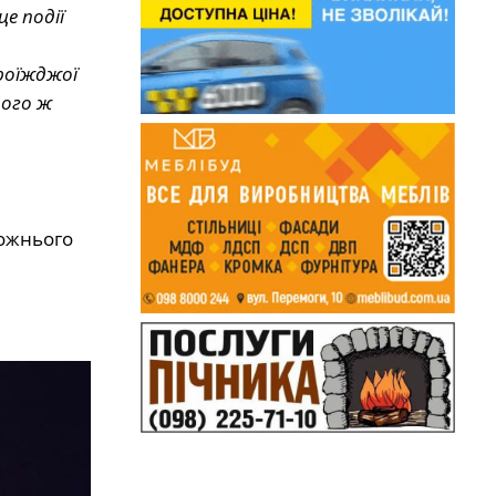
е події
проїжджої
ього ж
рожнього