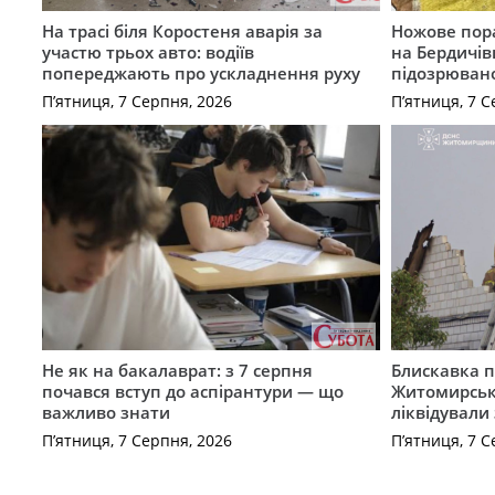
На трасі біля Коростеня аварія за
Ножове пора
участю трьох авто: водіїв
на Бердичів
попереджають про ускладнення руху
підозрюван
П’ятниця, 7 Серпня, 2026
П’ятниця, 7 С
Не як на бакалаврат: з 7 серпня
Блискавка п
почався вступ до аспірантури — що
Житомирськ
важливо знати
ліквідували
П’ятниця, 7 Серпня, 2026
П’ятниця, 7 С