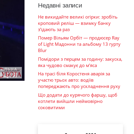
Недавні записи
Не викидайте великі огірки: зробіть
кроповий реліш — взимку банку
з’їдають за раз
Помер Вільям Орбіт — продюсер Ray
of Light Мадонни та альбому 13 гурту
Blur
Помідори з перцем за годину: закуска,
яка чудово смакує до м’яса
На трасі біля Коростеня аварія за
участю трьох авто: водіїв
попереджають про ускладнення руху
Що додати до курячого фаршу, щоб
котлети вийшли неймовірно
соковитими