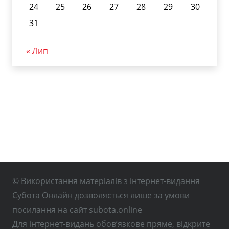
24
25
26
27
28
29
30
31
« Лип
© Використання матеріалів з інтернет-видання
Субота Онлайн дозволяється лише за умови
посилання на сайт subota.online
Для інтернет-видань обов’язкове пряме, відкрите