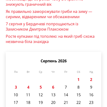
знижують граничний вік
Як правильно заморожувати гриби на зиму —
сирими, відвареними чи обсмаженими
7 серпня у Бердичеві попрощаються із
Захисником Дмитром Плаксюком
Росте купками під тополею: на який гриб схожа
незвична біла знахідка
Серпень 2026
Пн
Вт
Ср
Чт
Пт
Сб
Нд
1
2
3
4
5
6
7
8
9
10
11
12
13
14
15
16
17
18
19
20
21
22
23