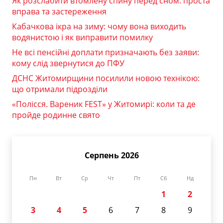
Як розслабити втомлену спину перед сном: проста
вправа та застереження
Кабачкова ікра на зиму: чому вона виходить
водянистою і як виправити помилку
Не всі пенсійні доплати призначають без заяви:
кому слід звернутися до ПФУ
ДСНС Житомирщини посилили новою технікою:
що отримали підрозділи
«Полісся. Вареник FEST» у Житомирі: коли та де
пройде родинне свято
Серпень 2026
Пн
Вт
Ср
Чт
Пт
Сб
Нд
1
2
3
4
5
6
7
8
9