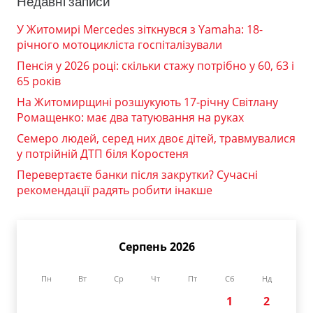
Недавні записи
У Житомирі Mercedes зіткнувся з Yamaha: 18-
річного мотоцикліста госпіталізували
Пенсія у 2026 році: скільки стажу потрібно у 60, 63 і
65 років
На Житомирщині розшукують 17-річну Світлану
Ромащенко: має два татуювання на руках
Семеро людей, серед них двоє дітей, травмувалися
у потрійній ДТП біля Коростеня
Перевертаєте банки після закрутки? Сучасні
рекомендації радять робити інакше
Серпень 2026
Пн
Вт
Ср
Чт
Пт
Сб
Нд
1
2