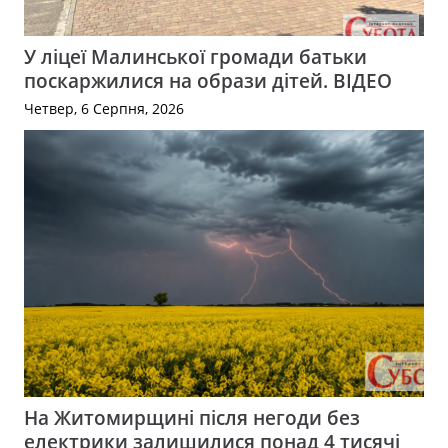
У ліцеї Малинської громади батьки
поскаржилися на образи дітей. ВІДЕО
Четвер, 6 Серпня, 2026
На Житомирщині після негоди без
електрики залишилися понад 4 тисячі