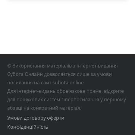
© Використання матеріалів з інтернет-видання
Субота Онлайн дозволяється лише за умови
посилання на сайт subota.online
Для інтернет-видань обов’язкове пряме, відкрите
для пошукових систем гіперпосилання у першому
абзаці на конкретний матеріал.
Умови договору оферти
Конфіденційність