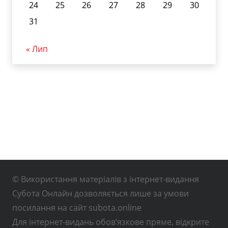
24
25
26
27
28
29
30
31
« Лип
© Використання матеріалів з інтернет-видання
Субота Онлайн дозволяється лише за умови
посилання на сайт subota.online
Для інтернет-видань обов’язкове пряме, відкрите