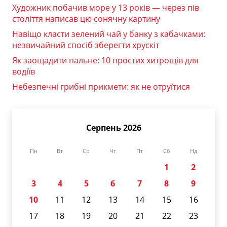
Художник побачив море у 13 років — через пів
століття написав цю сонячну картину
Навіщо класти зелений чай у банку з кабачками:
незвичайний спосіб зберегти хрускіт
Як заощадити пальне: 10 простих хитрощів для
водіїв
Небезпечні грибні прикмети: як не отруїтися
Серпень 2026
Пн
Вт
Ср
Чт
Пт
Сб
Нд
1
2
3
4
5
6
7
8
9
10
11
12
13
14
15
16
17
18
19
20
21
22
23