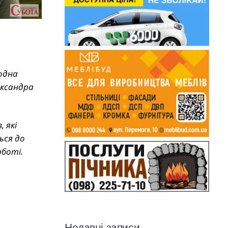
одна
ександра
 які
ься до
рботі.
Недавні записи