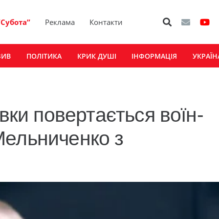
“Субота”
Реклама
Контакти
ЗИВ
ПОЛІТИКА
КРИК ДУШІ
ІНФОРМАЦІЯ
УКРАЇН
івки повертається воїн-
Мельниченко з