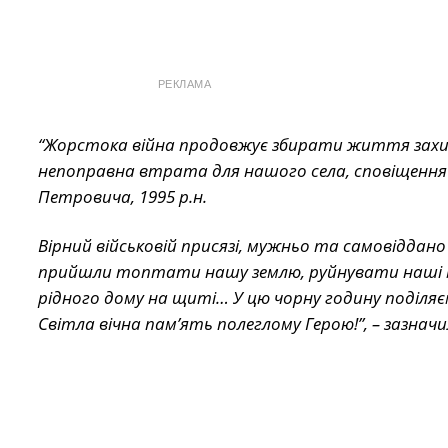
РЕКЛАМА
“Жорстока війна продовжує збирати життя захисни
непоправна втрата для нашого села, сповіщення 
Петровича, 1995 р.н.
Вірний військовій присязі, мужньо та самовіддано
прийшли топтати нашу землю, руйнувати наші мі
рідного дому на щиті… У цю чорну годину поділяєм
Світла вічна пам’ять полеглому Герою!”, – зазначи