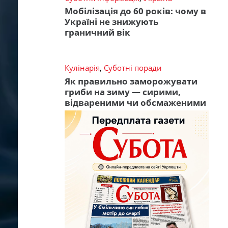
Мобілізація до 60 років: чому в
Україні не знижують
граничний вік
Кулінарія
,
Суботні поради
Як правильно заморожувати
гриби на зиму — сирими,
відвареними чи обсмаженими