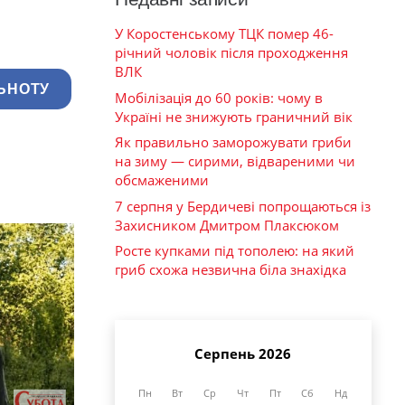
У Коростенському ТЦК помер 46-
річний чоловік після проходження
ВЛК
ЬНОТУ
Мобілізація до 60 років: чому в
Україні не знижують граничний вік
Як правильно заморожувати гриби
на зиму — сирими, відвареними чи
обсмаженими
7 серпня у Бердичеві попрощаються із
Захисником Дмитром Плаксюком
Росте купками під тополею: на який
гриб схожа незвична біла знахідка
Серпень 2026
Пн
Вт
Ср
Чт
Пт
Сб
Нд