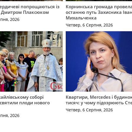
Бердичеві попрощаються із
Корнинська громада провела
 Дмитром Плаксюком
останню путь Захисника Іва
Михальченка
рпня, 2026
Четвер, 6 Серпня, 2026
айлівському соборі
Квартири, Mercedes і будинок
святили плоди нового
тисяч: у чому підозрюють С
Четвер, 6 Серпня, 2026
рпня, 2026