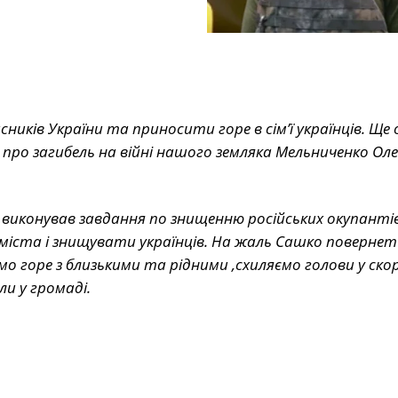
ків України та приносити горе в сім’ї українців. Ще 
про загибель на війні нашого земляка Мельниченко Ол
 виконував завдання по знищенню російських окупантів,
ста і знищувати українців. На жаль Сашко повернет
о горе з близькими та рідними ,схиляємо голови у ско
ли у громаді.