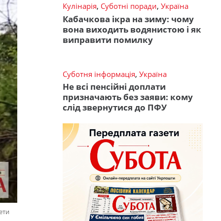
Кулінарія
,
Суботні поради
,
Україна
Кабачкова ікра на зиму: чому
вона виходить водянистою і як
виправити помилку
Суботня інформація
,
Україна
Не всі пенсійні доплати
призначають без заяви: кому
слід звернутися до ПФУ
ети