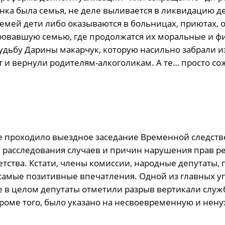
енка была семья, не деле выливается в ликвидацию д
емей дети либо оказываются в больницах, приютах, о
дировавшую семью, где продолжатся их моральные и ф
удьбу Дарины макарчук, которую насильно забрали и
т и вернули родителям-алкоголикам. А те… просто сож
де проходило выездное заседание Временной следст
расследования случаев и причин нарушения прав ре
тства. Кстати, члены комиссии, народные депутаты,
самые позитивные впечатления. Одной из главных уг
е в целом депутаты отметили разрыв вертикали служ
Кроме того, было указано на несвоевременную и нен