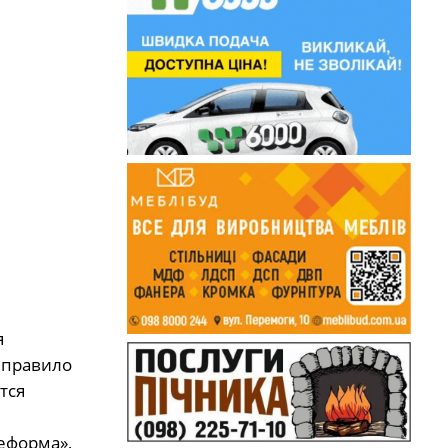
я
 правило
тся
еформа»,