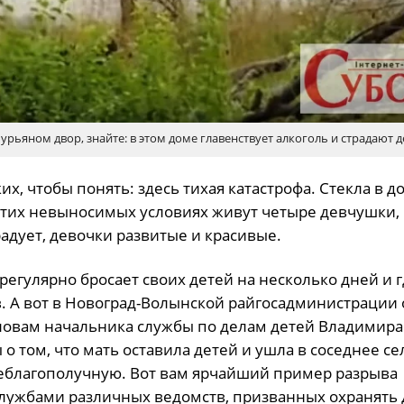
рьяном двор, знайте: в этом доме главенствует алкоголь и страдают д
х, чтобы понять: здесь тихая катастрофа. Стекла в д
в этих невыносимых условиях живут четыре девчушки,
адует, девочки развитые и красивые.
регулярно бросает своих детей на несколько дней и г
. А вот в Новоград-Волынской райгосадминистрации 
 словам начальника службы по делам детей Владимира
о том, что мать оставила детей и ушла в соседнее се
 неблагополучную. Вот вам ярчайший пример разрыва
лужбами различных ведомств, призванных охранять 