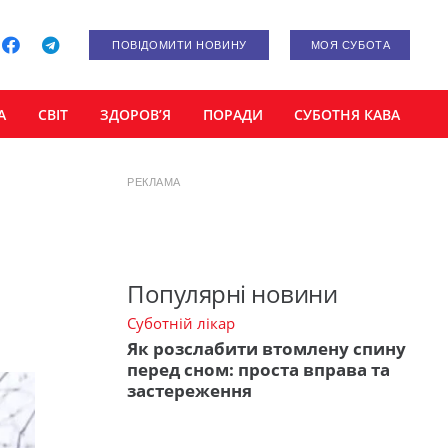
ПОВІДОМИТИ НОВИНУ
МОЯ СУБОТА
А
СВІТ
ЗДОРОВ’Я
ПОРАДИ
СУБОТНЯ КАВА
РЕКЛАМА
Популярні новини
Суботній лікар
Як розслабити втомлену спину
перед сном: проста вправа та
застереження