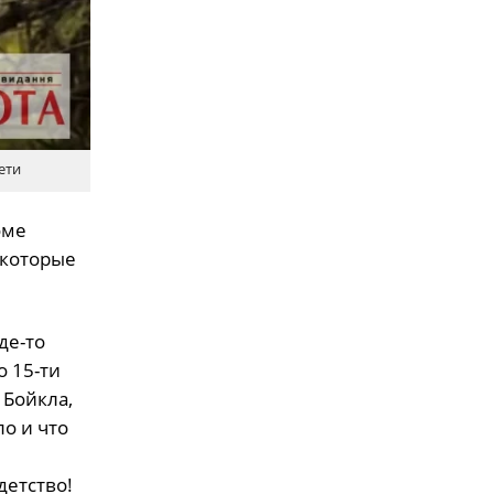
ети
оме
 которые
де-то
о 15-ти
 Бойкла,
ло и что
детство!