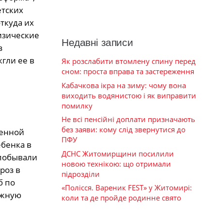
етских
ткуда их
изические
Недавні записи
з
гли ее в
Як розслабити втомлену спину перед
сном: проста вправа та застереження
Кабачкова ікра на зиму: чому вона
виходить водянистою і як виправити
помилку
Не всі пенсійні доплати призначають
без заяви: кому слід звернутися до
венной
ПФУ
бенка в
ДСНС Житомирщини посилили
 побывали
новою технікою: що отримали
роз в
підрозділи
б по
«Полісся. Вареник FEST» у Житомирі:
ужную
коли та де пройде родинне свято