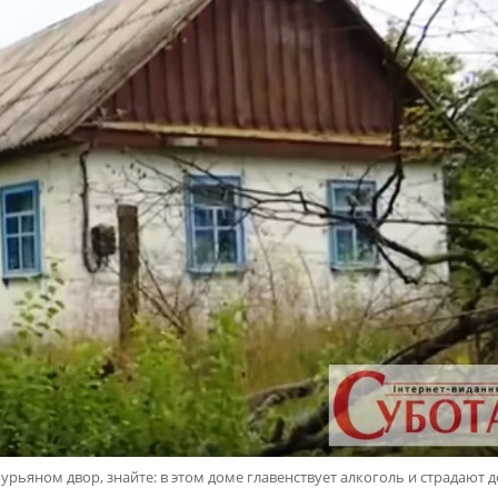
рьяном двор, знайте: в этом доме главенствует алкоголь и страдают д