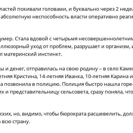
ластей покивали головами, и буквально через 2 неде
абсолютную неспособность власти оперативно реаги
н умер. Стала вдовой с четырьмя несовершеннолетни
иллюзорный уход от проблем, разрушает и организм, 
ал материнский инстинкт.
ы и денег, отправилась на свою родину – в село Кам
летняя Кристина, 14-летняя Иванка, 10-летняя Карина и
на позвонила в полицию. Полиция быстро нашла горе
их и представительницу сельсовета, сразу поняла, ч
ских, но, видимо, чтобы бюрократа расшевелить, до
 всю страну.