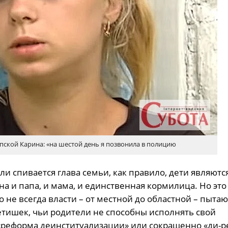
пской Карина: «на шестой день я позвонила в полицию
или спивается глава семьи, как правило, дети являютс
на и папа, и мама, и единственная кормилица. Но это
о не всегда власти – от местной до областной – пытаю
детишек, чьи родители не способны исполнять свой
 «реформа деинституализации» или сокращенно «ди-р