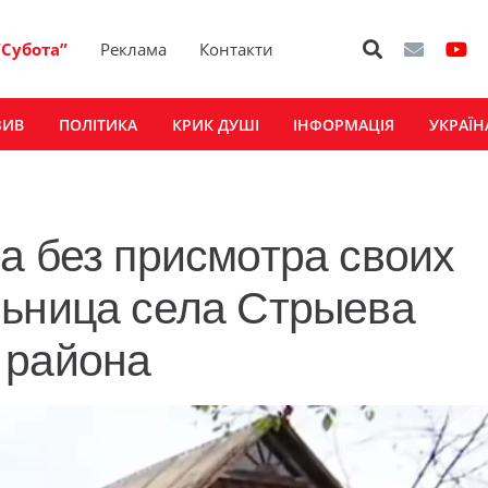
“Субота”
Реклама
Контакти
ЗИВ
ПОЛІТИКА
КРИК ДУШІ
ІНФОРМАЦІЯ
УКРАЇН
а без присмотра своих
льница села Стрыева
 района