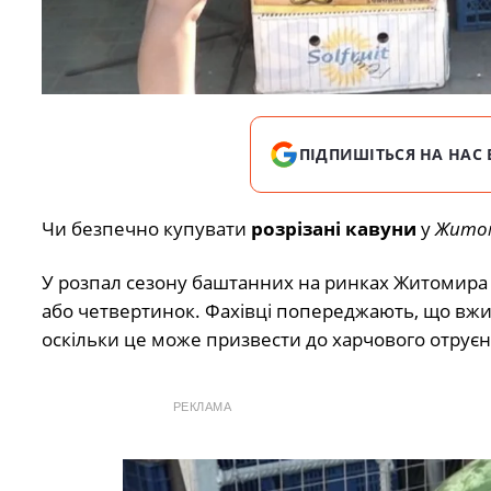
ПІДПИШІТЬСЯ НА НАС 
Чи безпечно купувати
розрізані кавуни
у
Житом
У розпал сезону баштанних на ринках Житомира м
або четвертинок. Фахівці попереджають, що вжи
оскільки це може призвести до харчового отруєн
РЕКЛАМА