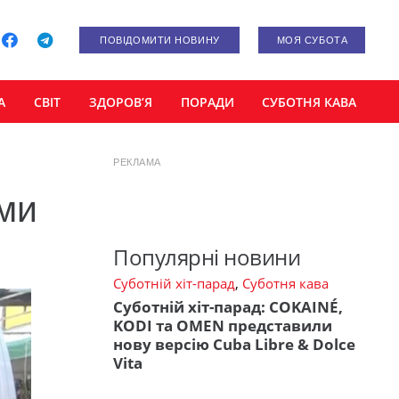
ПОВІДОМИТИ НОВИНУ
МОЯ СУБОТА
А
СВІТ
ЗДОРОВ’Я
ПОРАДИ
СУБОТНЯ КАВА
РЕКЛАМА
ми
Популярні новини
Суботній хіт-парад
,
Суботня кава
Суботній хіт-парад: COKAINÉ,
KODI та OMEN представили
нову версію Cuba Libre & Dolce
Vita