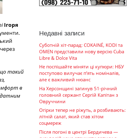
і
Ігоря
кументи.
Недавні записи
ський
Суботній хіт-парад: COKAINÉ, KODI та
 через
OMEN представили нову версію Cuba
Libre & Dolce Vita
Не поспішайте міняти ці купюри: НБУ
, що такий
поступово вилучає п’ять номіналів,
з,
але є важливий нюанс
омфорт в
На Херсонщині загинув 51-річний
головний сержант Сергій Капітан з
ридатним
Овруччини
Огірки тепер не ріжуть, а розбивають:
літній салат, який став хітом
соцмереж
Після погоні в центрі Бердичева —