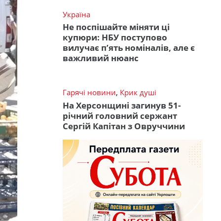
Україна
Не поспішайте міняти ці
купюри: НБУ поступово
вилучає п’ять номіналів, але є
важливий нюанс
Гарячі новини
,
Крик душі
На Херсонщині загинув 51-
річний головний сержант
Сергій Капітан з Овруччини