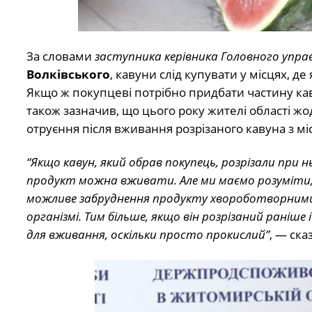
За словами
заступника керівника Головного упр
Волківського
, кавуни слід купувати у місцях, д
Якщо ж покупцеві потрібно придбати частину каву
також зазначив, що цього року жителі області 
отруєння після вживання розрізаного кавуна з мі
“Якщо кавун, який обрав покупець, розрізали при н
продукт можна вживати. Але ми маємо розуміти, щ
можливе забруднення продукту хвороботворними 
організмі. Тим більше, якщо він розрізаний раніше
для вживання, оскільки просто прокислий”
, — ска