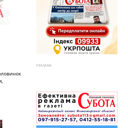
РЕКЛАМА
половинок
я,