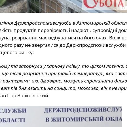
авління Держпродспоживслужби в Житомирській област
е якість продуктів перевіряють і надають супровідні до
на, розрізання має відбуватися на його очах. Волків
жодного разу не зверталися до Держпродспоживслужби
сцевого ринку.
ьому та загорнули у харчову плівку, то цілком логічно
о після розрізання при такій температурі, яка є зара
бактеріями, які, ймовірно, можуть спричинити диск
 і вже пів дня лежить на сонці, то, можливо, він є не п
зав Ігор Волковський.