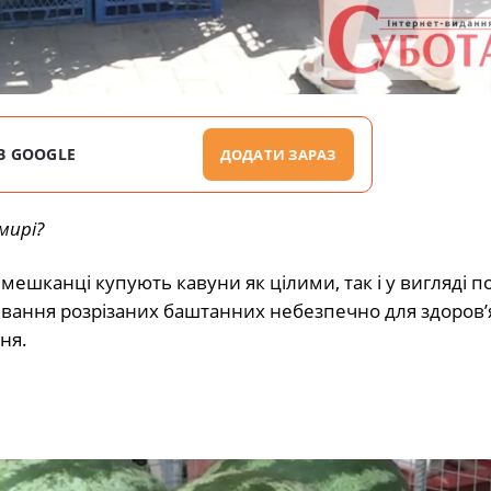
В GOOGLE
ДОДАТИ ЗАРАЗ
ирі?
ешканці купують кавуни як цілими, так і у вигляді 
вання розрізаних баштанних небезпечно для здоров’
ня.