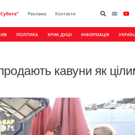
“Субота”
Реклама
Контакти
ЗИВ
ПОЛІТИКА
КРИК ДУШІ
ІНФОРМАЦІЯ
УКРАЇН
родають кавуни як ціли