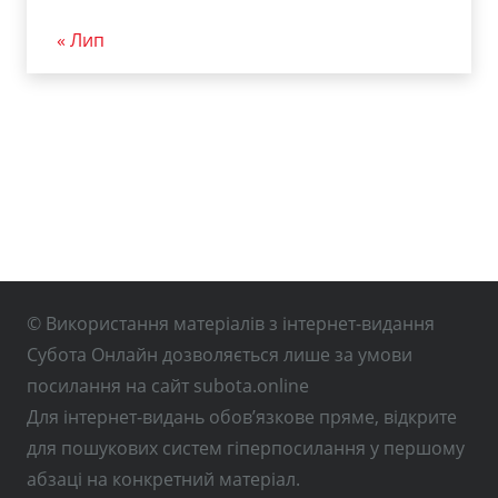
« Лип
© Використання матеріалів з інтернет-видання
Субота Онлайн дозволяється лише за умови
посилання на сайт subota.online
Для інтернет-видань обов’язкове пряме, відкрите
для пошукових систем гіперпосилання у першому
абзаці на конкретний матеріал.