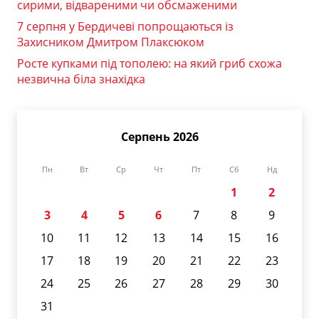
сирими, відвареними чи обсмаженими
7 серпня у Бердичеві попрощаються із
Захисником Дмитром Плаксюком
Росте купками під тополею: на який гриб схожа
незвична біла знахідка
Серпень 2026
Пн
Вт
Ср
Чт
Пт
Сб
Нд
1
2
3
4
5
6
7
8
9
10
11
12
13
14
15
16
17
18
19
20
21
22
23
24
25
26
27
28
29
30
31