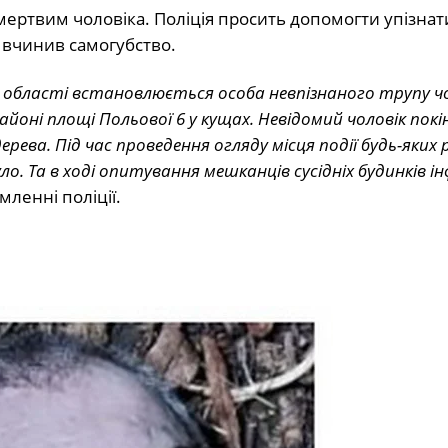
мертвим чоловіка. Поліція просить допомогти упізнат
 вчинив самогубство.
області встановлюється особа невпізнаного трупу чо
йоні площі Польової 6 у кущах. Невідомий чоловік покі
ва. Під час проведення огляду місця події будь-яких ре
. Та в ході опитування мешканців сусідніх будинків ін
мленні поліції.