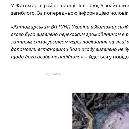
У Житомирі в районі площі Польової, 6 знайшли 
загиблого. За попередньою інформацією чоловік
«Житомирським ВП ГУНП України в Житомирській 
якого було виявлено перехожим громадянином в ра
життям самогубством через повішання на гілці дере
допомогли встановити його особу виявлено не було
щодо його особи не надійшло»,
– йдеться у повідо
РЕКЛАМА