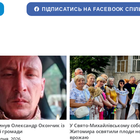
ПІДПИСАТИСЬ НА FACEBOOK СПІЛ
гинув Олександр Окончик із
У Свято-Михайлівському соб
ї громади
Житомира освятили плоди н
врожаю
рпня, 2026