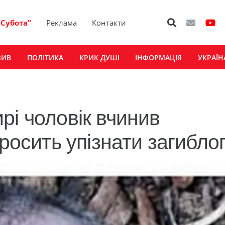
“Субота”
Реклама
Контакти
ЗИВ
ПОЛІТИКА
КРИК ДУШІ
ІНФОРМАЦІЯ
УКРАЇН
рі чоловік вчинив
просить упізнати загибло