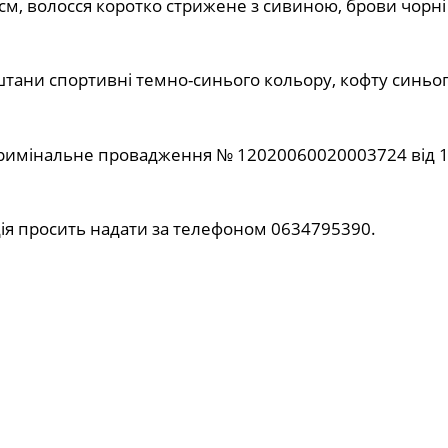
 см, волосся коротко стрижене з сивиною, брови чорні г
штани спортивні темно-синього кольору, кофту синьо
 кримінальне провадження № 12020060020003724 від 1
ція просить надати за телефоном 0634795390.