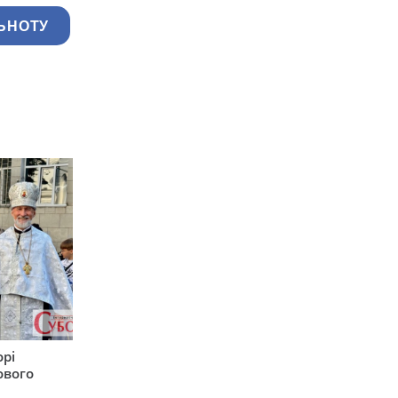
ЬНОТУ
орі
ового