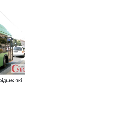
ідше: які
и