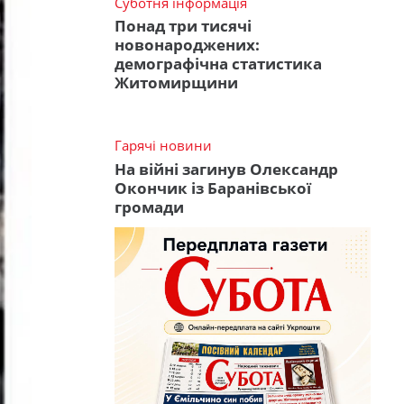
Суботня інформація
Понад три тисячі
новонароджених:
демографічна статистика
Житомирщини
Гарячі новини
На війні загинув Олександр
Окончик із Баранівської
громади