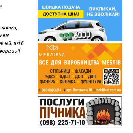
и
ловіка,
нчив
чей, які б
формації