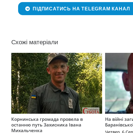
ПІДПИСАТИСЬ НА TELEGRAM КАНАЛ
Схожі матеріали
Корнинська громада провела в
На війні за
останню путь Захисника Івана
Баранівсько
Михальченка
Четвер, 6 Се