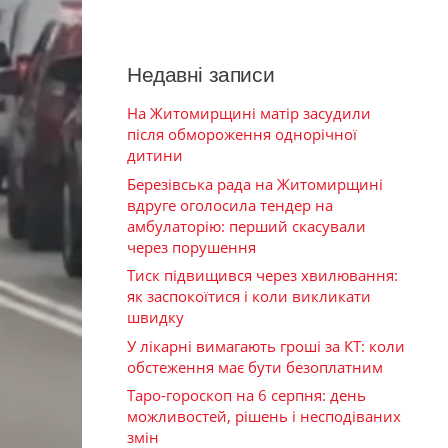
Недавні записи
На Житомирщині матір засудили
після обмороження однорічної
дитини
Березівська рада на Житомирщині
вдруге оголосила тендер на
амбулаторію: перший скасували
через порушення
Тиск підвищився через хвилювання:
як заспокоїтися і коли викликати
швидку
У лікарні вимагають гроші за КТ: коли
обстеження має бути безоплатним
Таро-гороскоп на 6 серпня: день
можливостей, рішень і несподіваних
змін