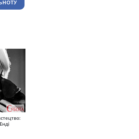
ЬНОТУ
стецтво:
Енді