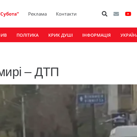
“Субота”
Реклама
Контакти
ЗИВ
ПОЛІТИКА
КРИК ДУШІ
ІНФОРМАЦІЯ
УКРАЇН
мирі – ДТП