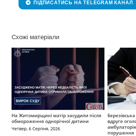
ПІДПИСАТИСЬ НА TELEGRAM КАНАЛ
Схожі матеріали
На Житомирщині матір засудили після
Березівськ
обмороження однорічної дитини
вдруге огол
амбулаторію
Четвер, 6 Серпня, 2026
порушення