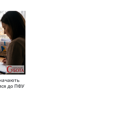
значають
ися до ПФУ