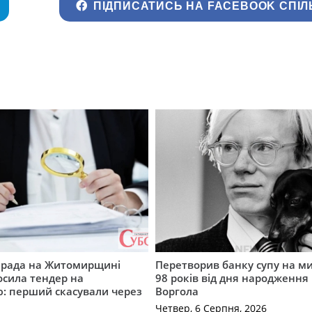
ПІДПИСАТИСЬ НА FACEBOOK СПІЛ
а рада на Житомирщині
Перетворив банку супу на ми
осила тендер на
98 років від дня народження 
: перший скасували через
Воргола
Четвер, 6 Серпня, 2026