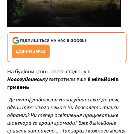
ПІДПИШІТЬСЯ НА НАС В GOOGLE
ДОДАТИ ЗАРАЗ
На будівництво нового стадіону в
Новогуйвинську
витратили вже
8 мільйонів
гривень
“Де нічні футболісти Новогуйвинська? До речі,
вдень теж нікого немає! Чи дозволять тільки
обраних? Чи тепер освітлення працюватиме
щовечора за гроші громади? Вже 8 мільйонів
гривень витрачено….. Так зараз і кожного місяця