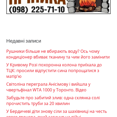
Недавні записи
Рушники більше не вбирають воду? Ось чому
кондиціонер вбиває тканину та чим його замінити
У Кривому Розі похоронна колона приїхала до
ТЦК: просили відпустити сина попрощатися з
матір’ю
Світоліна переграла Анісімову і вийшла у
чвертьфінал WTA 1000 у Торонто. Відео
Забудьте про забитий злив: одна склянка солі
прочистить труби за 20 хвилин
У Бердичеві діти знову сіли за шахівниці на честь
свого тренера, який загинув на війні