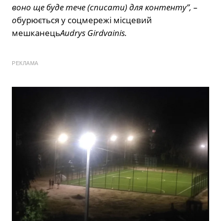
воно ще буде тече (списати) для контенту”, –
о
бурюється у соцмережі місцевий
мешканець
Audrys Girdvainis.
РЕКЛАМА