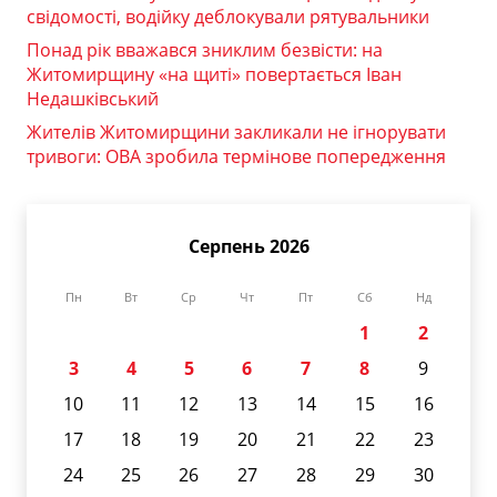
свідомості, водійку деблокували рятувальники
Понад рік вважався зниклим безвісти: на
Житомирщину «на щиті» повертається Іван
Недашківський
Жителів Житомирщини закликали не ігнорувати
тривоги: ОВА зробила термінове попередження
Серпень 2026
Пн
Вт
Ср
Чт
Пт
Сб
Нд
1
2
3
4
5
6
7
8
9
10
11
12
13
14
15
16
17
18
19
20
21
22
23
24
25
26
27
28
29
30