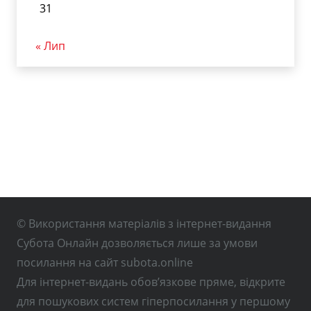
31
« Лип
© Використання матеріалів з інтернет-видання
Субота Онлайн дозволяється лише за умови
посилання на сайт subota.online
Для інтернет-видань обов’язкове пряме, відкрите
для пошукових систем гіперпосилання у першому