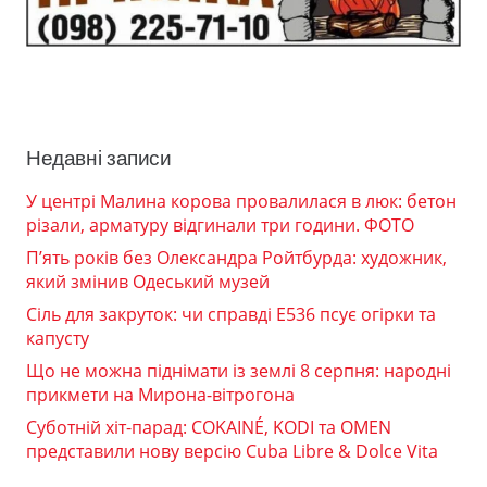
Недавні записи
У центрі Малина корова провалилася в люк: бетон
різали, арматуру відгинали три години. ФОТО
П’ять років без Олександра Ройтбурда: художник,
який змінив Одеський музей
Сіль для закруток: чи справді Е536 псує огірки та
капусту
Що не можна піднімати із землі 8 серпня: народні
прикмети на Мирона-вітрогона
Суботній хіт-парад: COKAINÉ, KODI та OMEN
представили нову версію Cuba Libre & Dolce Vita