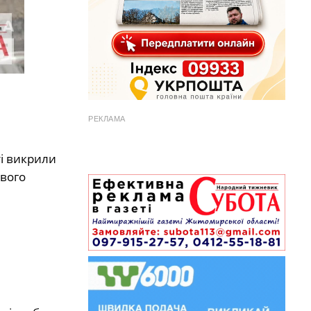
РЕКЛАМА
ті викрили
свого