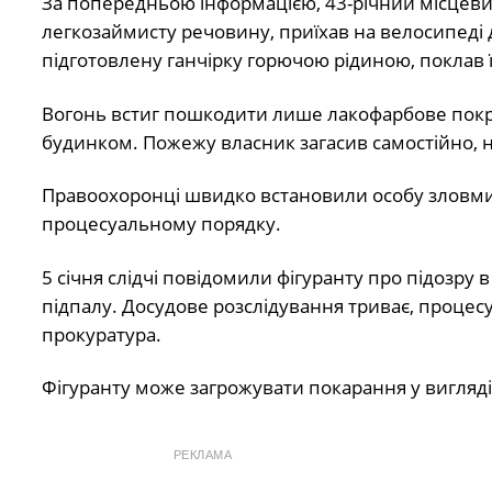
За попередньою інформацією, 43-річний місцевий
легкозаймисту речовину, приїхав на велосипеді
підготовлену ганчірку горючою рідиною, поклав її 
Вогонь встиг пошкодити лише лакофарбове покр
будинком. Пожежу власник загасив самостійно, на 
Правоохоронці швидко встановили особу зловмисн
процесуальному порядку.
5 січня слідчі повідомили фігуранту про підоз
підпалу. Досудове розслідування триває, проце
прокуратура.
Фігуранту може загрожувати покарання у вигляді п
РЕКЛАМА