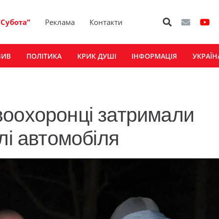
“Субота”
Реклама
Контакти
ЗИВ
ПОЛІТИКА
КРИК ДУШІ
ІНФОРМАЦІЯ
УКРАЇН
воохоронці затримали
лі автомобіля