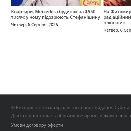
Квартири, Mercedes і будинок за $550
На Житомир
тисяч: у чому підозрюють Стефанішину
радіаційний
показник
Четвер, 6 Серпня, 2026
Четвер, 6 Се
© Використання матеріалів з інтернет-видання Субота 
Для інтернет-видань обов’язкове пряме, відкрите для 
Умови договору оферти