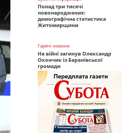
Понад три тисячі
новонароджених:
демографічна статистика
Житомирщини
Гарячі новини
На війні загинув Олександр
Окончик із Баранівської
громади