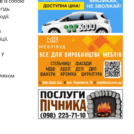
в із собою
гідь
дії.
з
ції.
 у
шляхом