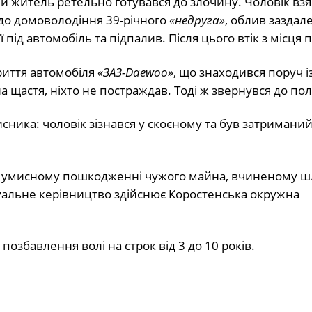
 житель ретельно готувався до злочину. Чоловік взя
 до домоволодіння 39-річного
«недруга»
, облив заздале
під автомобіль та підпалив. Після цього втік з місця по
иття автомобіля
«ЗАЗ-Daewoo»
, що знаходився поруч і
щастя, ніхто не постраждав. Тоді ж звернувся до полі
ика: чоловік зізнався у скоєному та був затриманий
ру в умисному пошкодженні чужого майна, вчиненому 
суальне керівництво здійснює Коростенська окружна
озбавлення волі на строк від 3 до 10 років.