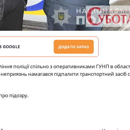
В GOOGLE
ДОДАТИ ЗАРАЗ
іння поліції спільно з оперативниками ГУНП в облас
 неприязнь намагався підпалити транспортний засіб 
ро підозру.