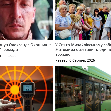
гинув Олександр Окончик із
У Свято-Михайлівському соб
ї громади
Житомира освятили плоди н
врожаю
рпня, 2026
Четвер, 6 Серпня, 2026