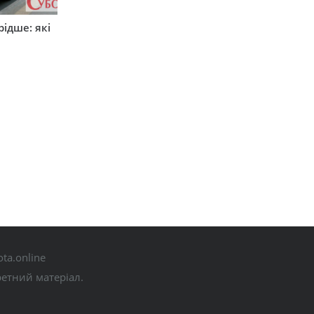
ідше: які
и
ta.online
ретний матеріал.