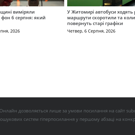
щині виміряли
У Житомирі автобуси ходять р
 фон 6 серпня: який
маршрути скоротили та кол
повернуть старі графіки
рпня, 2026
Четвер, 6 Серпня, 2026
Онлайн дозволяється лише за умови посилання на сайт subo
пошукових систем гіперпосилання у першому абзаці на конк