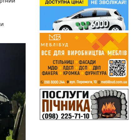
ортний
ки