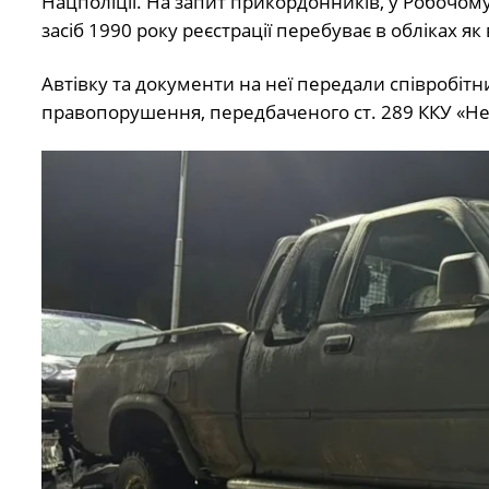
Нацполіції. На запит прикордонників, у Робочом
засіб 1990 року реєстрації перебуває в обліках я
Автівку та документи на неї передали співробітни
правопорушення, передбаченого ст. 289 ККУ «Н