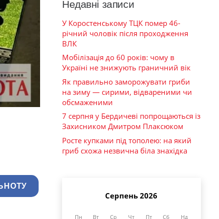
Недавні записи
У Коростенському ТЦК помер 46-
річний чоловік після проходження
ВЛК
Мобілізація до 60 років: чому в
Україні не знижують граничний вік
Як правильно заморожувати гриби
на зиму — сирими, відвареними чи
обсмаженими
7 серпня у Бердичеві попрощаються із
Захисником Дмитром Плаксюком
Росте купками під тополею: на який
гриб схожа незвична біла знахідка
ЬНОТУ
Серпень 2026
Пн
Вт
Ср
Чт
Пт
Сб
Нд