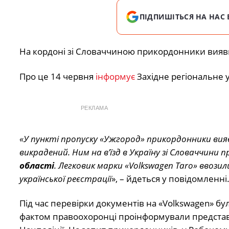
ПІДПИШІТЬСЯ НА НАС 
На кордоні зі Словаччиною прикордонники виявил
Про це 14 червня
інформує
Західне регіональне 
РЕКЛАМА
«У пункті пропуску «Ужгород» прикордонники ви
викрадений. Ним на в’їзд в Україну зі Словаччини 
області
. Легковик марки «Volkswagen Taro» ввози
української реєстрації
», – йдеться у повідомленні
Під час перевірки документів на «Volkswagen» б
фактом правоохоронці проінформували представн