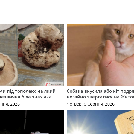
ми під тополею: на який
Собака вкусила або кіт подр
незвична біла знахідка
негайно звертатися на Жит
рпня, 2026
Четвер, 6 Серпня, 2026