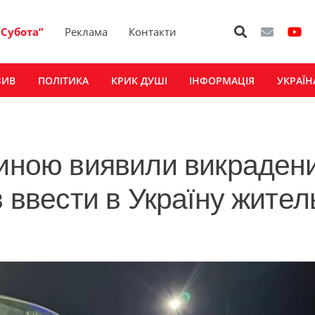
“Субота”
Реклама
Контакти
ЗИВ
ПОЛІТИКА
КРИК ДУШІ
ІНФОРМАЦІЯ
УКРАЇН
чиною виявили викраден
в ввести в Україну жител