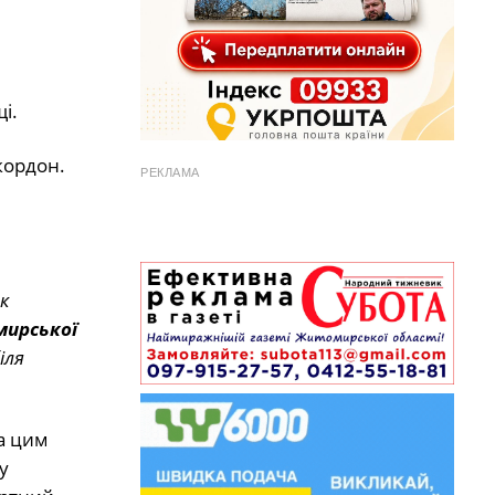
і.
кордон.
РЕКЛАМА
к
ирської
іля
а цим
у