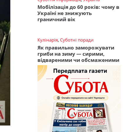
Мобілізація до 60 років: чому в
Україні не знижують
граничний вік
Кулінарія
,
Суботні поради
Як правильно заморожувати
гриби на зиму — сирими,
відвареними чи обсмаженими