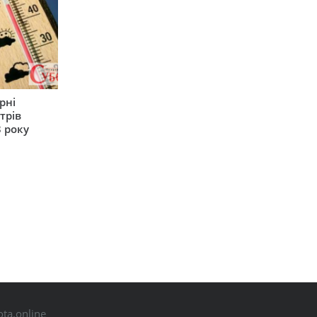
рні
трів
 року
ta.online