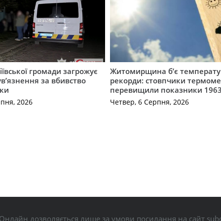
ївської громади загрожує
Житомирщина б’є температу
 ув’язнення за вбивство
рекорди: стовпчики термоме
ки
перевищили показники 1963
рпня, 2026
Четвер, 6 Серпня, 2026
Онлайн дозволяється лише за умови посилання на сайт subo