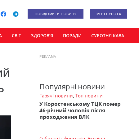
ПОВІДОМИТИ НОВИНУ
МОЯ СУБОТА
А
СВІТ
ЗДОРОВ’Я
ПОРАДИ
СУБОТНЯ КАВА
РЕКЛАМА
ий
ь
Популярні новини
Гарячі новини
,
Топ новини
У Коростенському ТЦК помер
46-річний чоловік після
проходження ВЛК
Суботня інформація
,
Україна