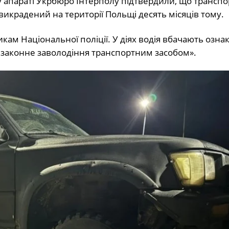
у апараті Укрбюро Інтерполу підтвердили, що трансп
к викрадений на території Польщі десять місяців тому.
кам Національної поліції. У діях водія вбачають озна
езаконне заволодіння транспортним засобом».