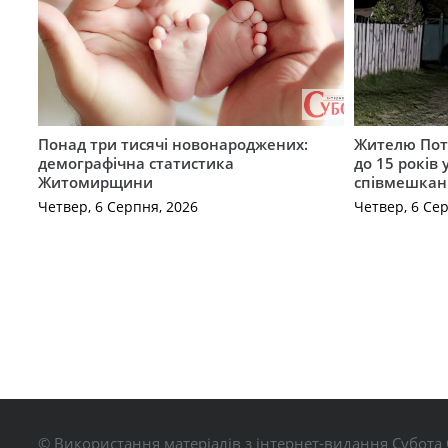
Понад три тисячі новонароджених:
Жителю Поті
демографічна статистика
до 15 років
Житомирщини
співмешкан
Четвер, 6 Серпня, 2026
Четвер, 6 Се
© Використання матеріалів з інтернет-видання Субота 