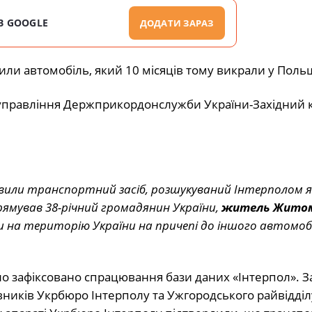
В GOOGLE
ДОДАТИ ЗАРАЗ
и автомобіль, який 10 місяців тому викрали у Польщ
управління Держприкордонслужби України-Західний 
явили транспортний засіб, розшукуваний Інтерполом я
прямував 38-річний громадянин України,
житель Житом
ли на територію України на причепі до іншого автомоб
.
уло зафіксовано спрацювання бази даних «Інтерпол». З
иків Укрбюро Інтерполу та Ужгородського райвідділ