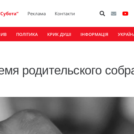
“Субота”
Реклама
Контакти
ЗИВ
ПОЛІТИКА
КРИК ДУШІ
ІНФОРМАЦІЯ
УКРАЇН
емя родительского собр