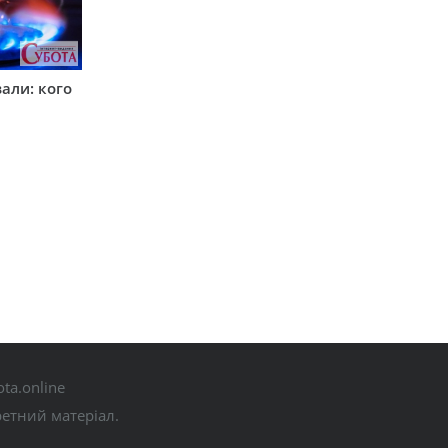
вали: кого
ta.online
ретний матеріал.