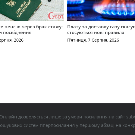
е пенсію через брак стажу:
Плату за доставку газу скасу
и посвідчення
стосуються нові правила
ерпня, 2026
П’ятниця, 7 Серпня, 2026
Онлайн дозволяється лише за умови посилання на сайт subo
пошукових систем гіперпосилання у першому абзаці на конк