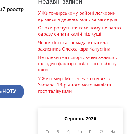
Недавні записи
ый peecтp
У Житомирському районі легковик
врізався в дерево: водійка загинула
Огірки ростуть гачком: чому не варто
одразу сипати калій під кущі
Черняхівська громада втратила
захисника Олександра Капустіна
Не тільки їжа і спорт: вчені знайшли
ще один фактор повільного набору
ваги
У Житомирі Mercedes зіткнувся з
Yamaha: 18-річного мотоцикліста
госпіталізували
ЬНОТУ
Серпень 2026
Пн
Вт
Ср
Чт
Пт
Сб
Нд