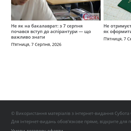
Не як на бакалаврат: з 7 серпня
Не отримуєт
почався вступ до аспірантури — що
як оформит
важливо знати
П’ятниця, 7 С
П’ятниця, 7 Серпня, 2026
© Використання матеріалів з інтернет-видання Субота 
Для інтернет-видань обов’язкове пряме, відкрите для 
Умови договору оферти