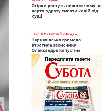
Огірки ростуть гачком: чому не
варто одразу сипати калій під
кущі
Гарячі новини
,
Крик душі
Черняхівська громада
втратила захисника
Олександра Капустіна