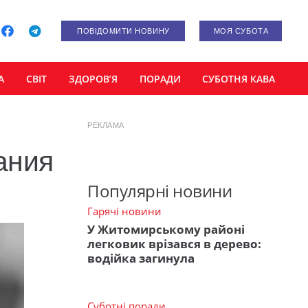
ПОВІДОМИТИ НОВИНУ
МОЯ СУБОТА
А
СВІТ
ЗДОРОВ’Я
ПОРАДИ
СУБОТНЯ КАВА
РЕКЛАМА
ания
Популярні новини
Гарячі новини
У Житомирському районі
легковик врізався в дерево:
водійка загинула
Суботні поради