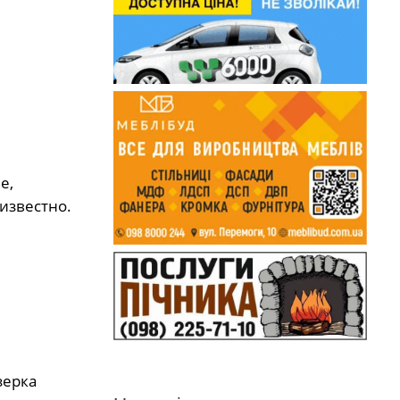
е,
известно.
зepкa