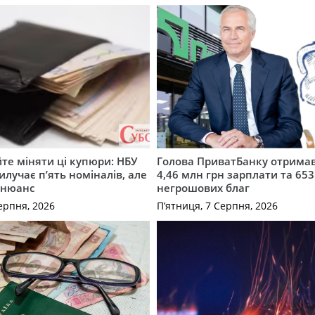
те міняти ці купюри: НБУ
Голова ПриватБанку отримав
илучає п’ять номіналів, але
4,46 млн грн зарплати та 653
 нюанс
негрошових благ
ерпня, 2026
П’ятниця, 7 Серпня, 2026