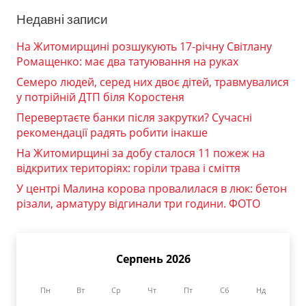
Недавні записи
На Житомирщині розшукують 17-річну Світлану
Ромащенко: має два татуювання на руках
Семеро людей, серед них двоє дітей, травмувалися
у потрійній ДТП біля Коростеня
Перевертаєте банки після закрутки? Сучасні
рекомендації радять робити інакше
На Житомирщині за добу сталося 11 пожеж на
відкритих територіях: горіли трава і сміття
У центрі Малина корова провалилася в люк: бетон
різали, арматуру відгинали три години. ФОТО
Серпень 2026
Пн
Вт
Ср
Чт
Пт
Сб
Нд