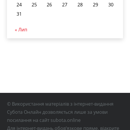
24
25
26
27
28
29
30
31
« Лип
© Використання матеріалів з інтернет-видання
Субота Онлайн дозволяється лише за умови
посилання на сайт subota.online
Для інтернет-видань обов’язкове пряме, відкрите