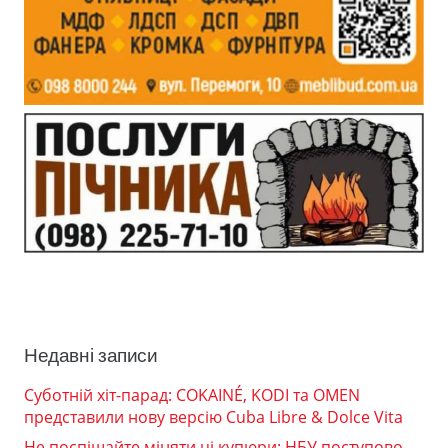
Недавні записи
Суботній хіт-парад: COKAINÉ, KODI та OMEN
представили нову версію Cuba Libre & Dolce Vita
Не поспішайте міняти ці купюри: НБУ поступово