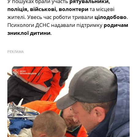
У пошуках брали участь
рятувальники,
поліція, військові, волонтери
та місцеві
жителі. Увесь час роботи тривали
цілодобово
.
Психологи ДСНС надавали підтримку
родичам
зниклої дитини
.
РЕКЛАМА