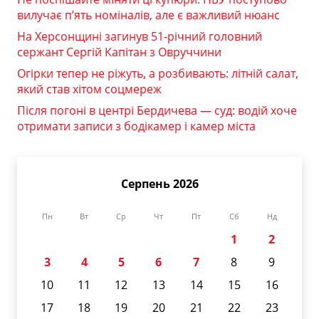
вилучає п’ять номіналів, але є важливий нюанс
На Херсонщині загинув 51-річний головний
сержант Сергій Капітан з Овруччини
Огірки тепер не ріжуть, а розбивають: літній салат,
який став хітом соцмереж
Після погоні в центрі Бердичева — суд: водій хоче
отримати записи з бодікамер і камер міста
Серпень 2026
Пн
Вт
Ср
Чт
Пт
Сб
Нд
1
2
3
4
5
6
7
8
9
10
11
12
13
14
15
16
17
18
19
20
21
22
23