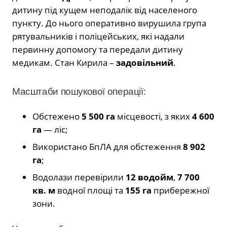
дитину під кущем неподалік від населеного
пункту. До нього оперативно вирушила група
рятувальників і поліцейських, які надали
первинну допомогу та передали дитину
медикам. Стан Кирила –
задовільний
.
Масштаби пошукової операції:
Обстежено
5 500 га
місцевості, з яких
4 600
га
— ліс;
Використано БпЛА для обстеження
8 902
га
;
Водолази перевірили
12 водойм
,
7 700
кв. м
водної площі та
155 га
прибережної
зони.