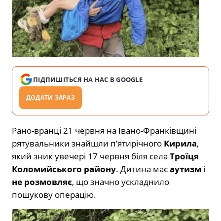
ПІДПИШІТЬСЯ НА НАС В GOOGLE
ДОДАТИ ЗАРАЗ
Рано-вранці 21 червня на Івано-Франківщині
рятувальники знайшли п’ятирічного
Кирила
,
який зник увечері 17 червня біля села
Троїця
Коломийського району
. Дитина має
аутизм
і
не розмовляє
, що значно ускладнило
пошукову операцію.