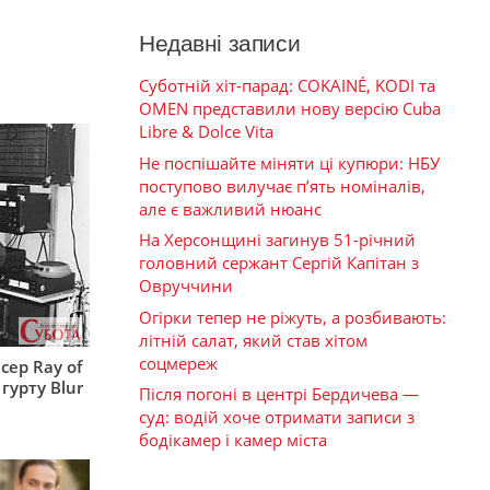
Недавні записи
Суботній хіт-парад: COKAINÉ, KODI та
OMEN представили нову версію Cuba
Libre & Dolce Vita
Не поспішайте міняти ці купюри: НБУ
поступово вилучає п’ять номіналів,
але є важливий нюанс
На Херсонщині загинув 51-річний
головний сержант Сергій Капітан з
Овруччини
Огірки тепер не ріжуть, а розбивають:
літній салат, який став хітом
соцмереж
сер Ray of
гурту Blur
Після погоні в центрі Бердичева —
суд: водій хоче отримати записи з
бодікамер і камер міста