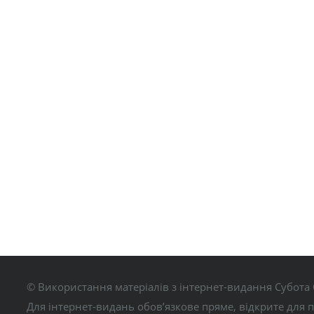
© Використання матеріалів з інтернет-видання Субота 
Для інтернет-видань обов’язкове пряме, відкрите для 