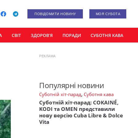
ПОВІДОМИТИ НОВИНУ
МОЯ СУБОТА
А
СВІТ
ЗДОРОВ’Я
ПОРАДИ
СУБОТНЯ КАВА
РЕКЛАМА
Популярні новини
Суботній хіт-парад
,
Суботня кава
Суботній хіт-парад: COKAINÉ,
KODI та OMEN представили
нову версію Cuba Libre & Dolce
Vita