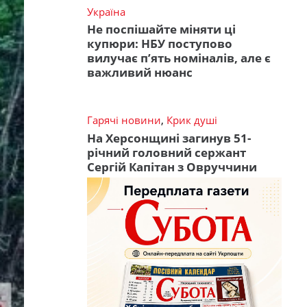
Україна
Не поспішайте міняти ці
купюри: НБУ поступово
вилучає п’ять номіналів, але є
важливий нюанс
Гарячі новини
,
Крик душі
На Херсонщині загинув 51-
річний головний сержант
Сергій Капітан з Овруччини