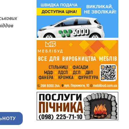
йськових
віддав
ЬНОТУ