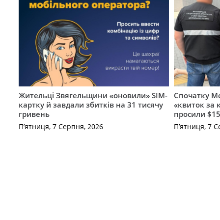
Жительці Звягельщини «оновили» SIM-
Спочатку Мо
картку й завдали збитків на 31 тисячу
«квиток за 
гривень
просили $15
П’ятниця, 7 Серпня, 2026
П’ятниця, 7 С