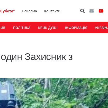
“Субота”
Реклама
Контакти
ЗИВ
ПОЛІТИКА
КРИК ДУШІ
ІНФОРМАЦІЯ
УКРАЇН
 один Захисник з