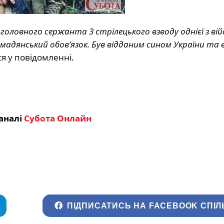
 головного сержанта 3 стрілецького взводу однієї з ві
мадянський обов’язок. Був відданим сином України та 
я у повідомленні.
аналі
Субота Онлайн
ПІДПИСАТИСЬ НА FACEBOOK СПІЛ