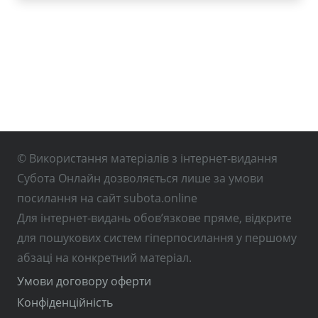
© Використання матеріалів з інтернет-видання
Субота Онлайн дозволяється лише за умови
посилання на сайт subota.online
Для інтернет-видань обов’язкове пряме, відкрите
для пошукових систем гіперпосилання у першому
абзаці на конкретний матеріал.
Умови договору оферти
Конфіденційність