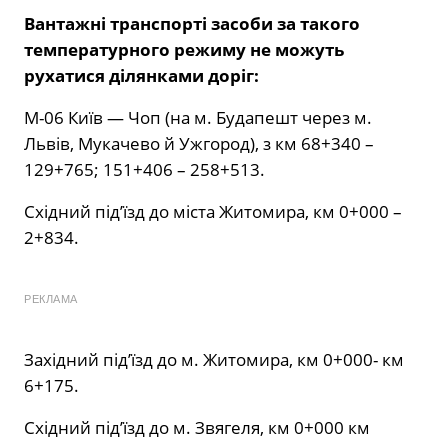
Вантажні транспорті засоби за такого
температурного режиму не можуть
рухатися ділянками доріг:
М-06 Київ — Чоп (на м. Будапешт через м.
Львів, Мукачево й Ужгород), з км 68+340 –
129+765; 151+406 – 258+513.
Східний під’їзд до міста Житомира, км 0+000 –
2+834.
РЕКЛАМА
Західний під’їзд до м. Житомира, км 0+000- км
6+175.
Східний під’їзд до м. Звягеля, км 0+000 км