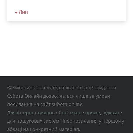
« Лип
© Використання матеріалів з інтернет-видання
Субота Онлайн дозволяється лише за умови
посилання на сайт subota.online
Для інтернет-видань обов’язкове пряме, відкрите
для пошукових систем гіперпосилання у першому
абзаці на конкретний матеріал.