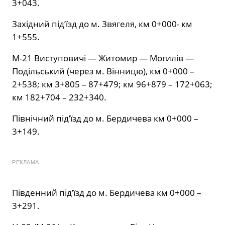
3+043.
Західний під’їзд до м. Звягеля, км 0+000- км
1+555.
М-21 Виступовичі — Житомир — Могилів —
Подільський (через м. Вінницю), км 0+000 –
2+538; км 3+805 – 87+479; км 96+879 – 172+063;
км 182+704 – 232+340.
Північний під’їзд до м. Бердичева км 0+000 –
3+149.
РЕКЛАМА
Південний під’їзд до м. Бердичева км 0+000 –
3+291.