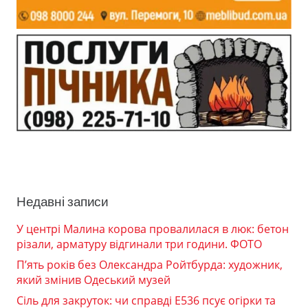
Недавні записи
У центрі Малина корова провалилася в люк: бетон
різали, арматуру відгинали три години. ФОТО
П’ять років без Олександра Ройтбурда: художник,
який змінив Одеський музей
Сіль для закруток: чи справді Е536 псує огірки та