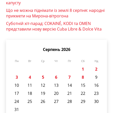
капусту
Що не можна піднімати із землі 8 серпня: народні
прикмети на Мирона-вітрогона
Суботній хіт-парад: COKAINÉ, KODI та OMEN
представили нову версію Cuba Libre & Dolce Vita
Серпень 2026
Пн
Вт
Ср
Чт
Пт
Сб
Нд
1
2
3
4
5
6
7
8
9
10
11
12
13
14
15
16
17
18
19
20
21
22
23
24
25
26
27
28
29
30
31