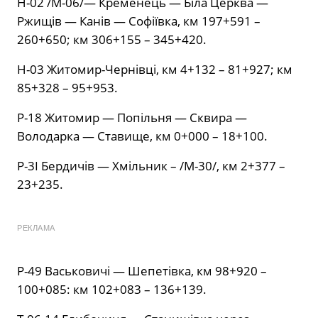
Н-02 /М-06/— Кременець — Біла Церква —
Ржищів — Канів — Софіївка, км 197+591 –
260+650; км 306+155 – 345+420.
Н-03 Житомир-Чернівці, км 4+132 – 81+927; км
85+328 – 95+953.
Р-18 Житомир — Попільня — Сквира —
Володарка — Ставище, км 0+000 – 18+100.
Р-3І Бердичів — Хмільник – /М-30/, км 2+377 –
23+235.
РЕКЛАМА
Р-49 Васьковичі — Шепетівка, км 98+920 –
100+085: км 102+083 – 136+139.