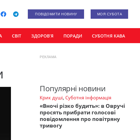
ПОВІДОМИТИ НОВИНУ
МОЯ СУБОТА
А
СВІТ
ЗДОРОВ’Я
ПОРАДИ
СУБОТНЯ КАВА
РЕКЛАМА
и
Популярні новини
Крик душі
,
Суботня інформація
«Вночі різко будить»: в Овручі
просять прибрати голосові
повідомлення про повітряну
тривогу