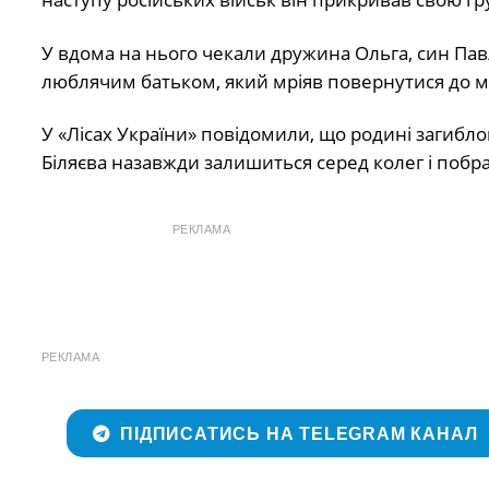
У вдома на нього чекали дружина Ольга, син Павл
люблячим батьком, який мріяв повернутися до м
У «Лісах України» повідомили, що родині загибло
Біляєва назавжди залишиться серед колег і побр
РЕКЛАМА
РЕКЛАМА
ПІДПИСАТИСЬ НА TELEGRAM КАНАЛ