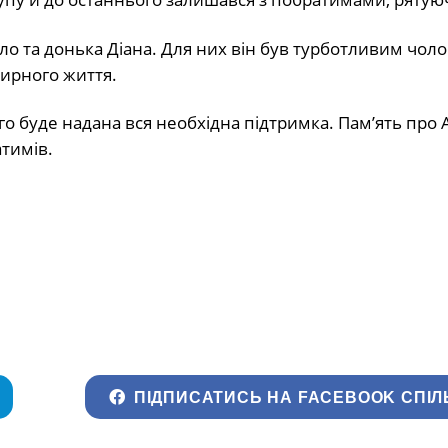
о та донька Діана. Для них він був турботливим чоло
ирного життя.
го буде надана вся необхідна підтримка. Пам’ять про 
атимів.
ПІДПИСАТИСЬ НА FACEBOOK СПІЛ