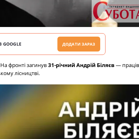
В GOOGLE
ДОДАТИ ЗАРАЗ
 На фронті загинув
31-річний Андрій Біляєв
— праці
кому лісництві.