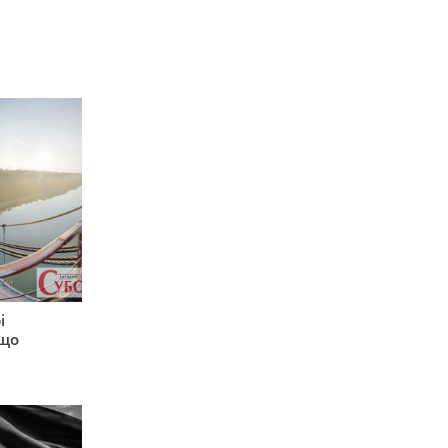
і
 що