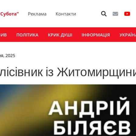
“Субота”
Реклама
Контакти
ЗИВ
ПОЛІТИКА
КРИК ДУШІ
ІНФОРМАЦІЯ
УКРАЇН
ня, 2025
 лісівник із Житомирщин