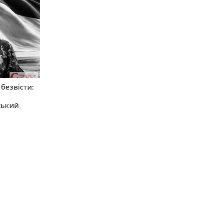
безвісти:
ський