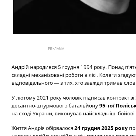
РЕКЛАМА
Андрій народився 5 грудня 1994 року. Понад п’я
складні механізовані роботи в лісі. Колеги згад
відповідального — з тих, хто завжди тримав слов
У лютому 2021 року чоловік підписав контракт 
десантно-штурмового батальйону
95-тої Поліс
на сході України, виконував найскладніші бойові
Життя Андрія обірвалося
24 грудня 2025 року
поб
наступу російських військ він прикривав свою г