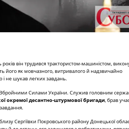
ть років він трудився трактористом-машиністом, вико
ують його як мовчазного, витривалого й надзвичайно
о і не шукав легких завдань.
зі Збройними Силами України. Служив головним серж
ької окремої десантно-штурмової бригади
, брав уча
 завдання.
лизу Сергіївки Покровського району Донецької област
рупу й до останнього залишався з побратимами, рятую