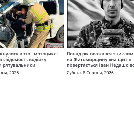
ткнулися авто і мотоцикл:
Понад рік вважався зниклим 
з свідомості, водійку
на Житомирщину «на щиті»
и рятувальники
повертається Іван Недашків
пня, 2026
Субота, 8 Серпня, 2026