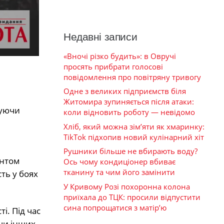
Недавні записи
«Вночі різко будить»: в Овручі
просять прибрати голосові
повідомлення про повітряну тривогу
Одне з великих підприємств біля
Житомира зупиняється після атаки:
нуючи
коли відновить роботу — невідомо
Хліб, який можна зім’яти як хмаринку:
TikTok підхопив новий кулінарний хіт
Рушники більше не вбирають воду?
антом
Ось чому кондиціонер вбиває
тканину та чим його замінити
сть у боях
У Кривому Розі похоронна колона
приїхала до ТЦК: просили відпустити
сина попрощатися з матір’ю
і. Під час
чи інших.