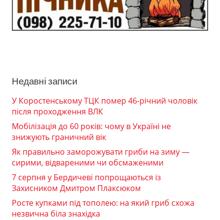
Недавні записи
У Коростенському ТЦК помер 46-річний чоловік
після проходження ВЛК
Мобілізація до 60 років: чому в Україні не
знижують граничний вік
Як правильно заморожувати гриби на зиму —
сирими, відвареними чи обсмаженими
7 серпня у Бердичеві попрощаються із
Захисником Дмитром Плаксюком
Росте купками під тополею: на який гриб схожа
незвична біла знахідка