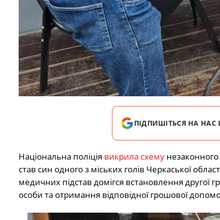
ПІДПИШІТЬСЯ НА НАС 
Національна поліція
викрила схему
незаконного 
став син одного з міських голів Черкаської облас
медичних підстав домігся встановлення другої г
особи та отримання відповідної грошової допомо