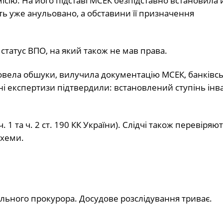
сію. На його підставі МСЕК безпідставно встановила
сть уже анульовано, а обставини її призначення
статус ВПО, на який також не мав права.
вела обшуки, вилучила документацію МСЕК, банківськ
ні експертизи підтвердили: встановлений ступінь інва
 1 та ч. 2 ст. 190 КК України). Слідчі також перевіряю
схеми.
льного прокурора. Досудове розслідування триває.