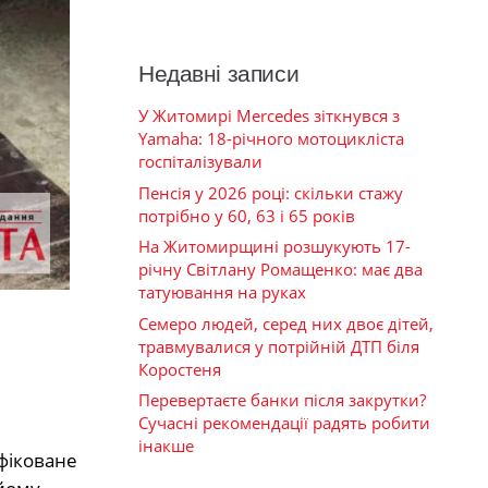
Недавні записи
У Житомирі Mercedes зіткнувся з
Yamaha: 18-річного мотоцикліста
госпіталізували
Пенсія у 2026 році: скільки стажу
потрібно у 60, 63 і 65 років
На Житомирщині розшукують 17-
річну Світлану Ромащенко: має два
татуювання на руках
Семеро людей, серед них двоє дітей,
травмувалися у потрійній ДТП біля
Коростеня
Перевертаєте банки після закрутки?
Сучасні рекомендації радять робити
інакше
фіковане