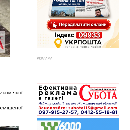
РЕКЛАМА
иком якої
реміщеної