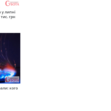
 у липні
 тис. грн
вали: кого