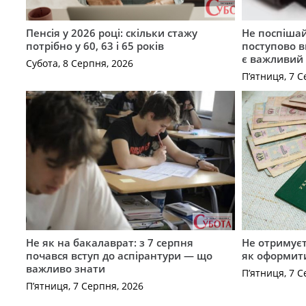
Пенсія у 2026 році: скільки стажу
Не поспішай
потрібно у 60, 63 і 65 років
поступово в
є важливий
Субота, 8 Серпня, 2026
П’ятниця, 7 С
Не як на бакалаврат: з 7 серпня
Не отримуєт
почався вступ до аспірантури — що
як оформит
важливо знати
П’ятниця, 7 С
П’ятниця, 7 Серпня, 2026