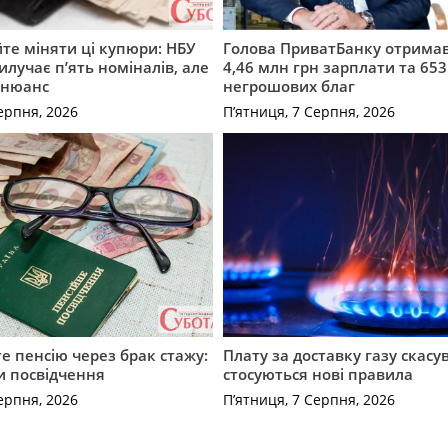
те міняти ці купюри: НБУ
Голова ПриватБанку отримав
илучає п’ять номіналів, але
4,46 млн грн зарплати та 653
 нюанс
негрошових благ
ерпня, 2026
П’ятниця, 7 Серпня, 2026
е пенсію через брак стажу:
Плату за доставку газу скасу
и посвідчення
стосуються нові правила
ерпня, 2026
П’ятниця, 7 Серпня, 2026