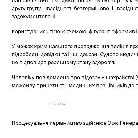
направлення на медико-соціальну експертну комі
другу групу інвалідності безтерміново. Інвалідні
задокументовані.
Користуючись тією ж схемою, фігурант оформив і 
У межах кримінального провадження поліція про
підроблені довідки та інші докази. Судово-медич
не відповідав реальному стану здоров’я.
Чоловіку повідомлено про підозру у шахрайстві (ч.
можливу причетність медичних працівників до 
РЕКЛАМА
Процесуальне керівництво здійснює Офіс Генера