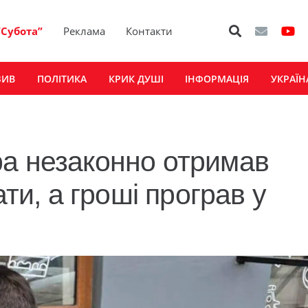
“Субота”
Реклама
Контакти
ЗИВ
ПОЛІТИКА
КРИК ДУШІ
ІНФОРМАЦІЯ
УКРАЇН
ра незаконно отримав
ати, а гроші програв у