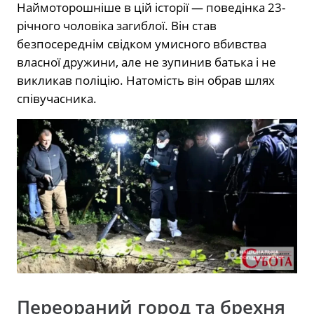
Наймоторошніше в цій історії — поведінка 23-
річного чоловіка загиблої. Він став
безпосереднім свідком умисного вбивства
власної дружини, але не зупинив батька і не
викликав поліцію. Натомість він обрав шлях
співучасника.
Переораний город та брехня