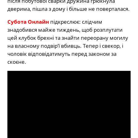
після побутової сварки дружина грюкнула
дверима, пішла з дому і більше не поверталася.
Субота Онлайн
підкреслює: слідчим
знадобився майже тиждень, щоб розплутати
цей клубок брехні та знайти переорану могилу
на власному подвір’ї вбивць. Тепер і свекор, і
чоловік відповідатимуть перед законом за
скоєне.