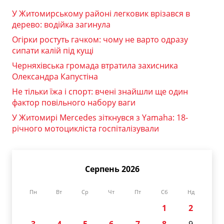
У Житомирському районі легковик врізався в
дерево: водійка загинула
Огірки ростуть гачком: чому не варто одразу
сипати калій під кущі
Черняхівська громада втратила захисника
Олександра Капустіна
Не тільки їжа і спорт: вчені знайшли ще один
фактор повільного набору ваги
У Житомирі Mercedes зіткнувся з Yamaha: 18-
річного мотоцикліста госпіталізували
Серпень 2026
Пн
Вт
Ср
Чт
Пт
Сб
Нд
1
2