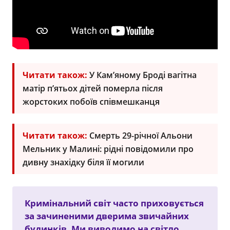
Читати також:
У Кам’яному Броді вагітна
матір п’ятьох дітей померла після
жорстоких побоїв співмешканця
Читати також:
Смерть 29-річної Альони
Мельник у Малині: рідні повідомили про
дивну знахідку біля її могили
Кримінальний світ часто приховується
за зачиненими дверима звичайних
будинків. Ми виводимо на світло