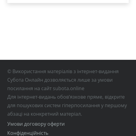
© Використання матеріалів з інтернет-видання
Субота Онлайн дозволяється лише за умови
посилання на сайт subota.online
Для інтернет-видань обов’язкове пряме, відкрите
для пошукових систем гіперпосилання у першому
абзаці на конкретний матеріал.
Умови договору оферти
Конфіденційність