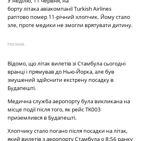
У неділю, 11 червня, на
борту літака авіакомпанії Turkish Airlines
раптово помер 11-річний хлопчик. Йому стало
зле, проте медики не змогли врятувати дитину.
РЕКЛАМА
Відомо, що літак вилетів зі Стамбула сьогодні
вранці і прямував до Нью-Йорка, але був
змушений здійснити екстрену посадку в
Будапешті.
Медична служба аеропорту була викликана на
місце події після того, як рейс TK003
приземлився в Будапешті.
Хлопчику стало погано після посадки на літак,
який вилетів з аеропорту Стамбула о 8:56 ранку