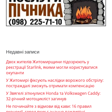
Недавні записи
Двох жителів Житомирщини підозрюють у
реєстрації Starlink, якими могли користуватися
окупанти
У Житомирі фіксують наслідки ворожого обстрілу:
постраждалі зможуть отримати компенсацію
У Звягелі зіткнулися Honda та Volkswagen Caddy:
32-річний мотоцикліст загинув
Не починайте з відмови від кави: 16 правил
економії, серед яких є значно важливіші