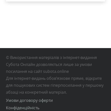
© Використання матеріалів з інтернет-видання
Субота Онлайн дозволяється лише за умови
посилання на сайт subota.online
Для інтернет-видань обов’язкове пряме, відкрите
для пошукових систем гіперпосилання у першому
абзаці на конкретний матеріал.
Умови договору оферти
Конфіденційність