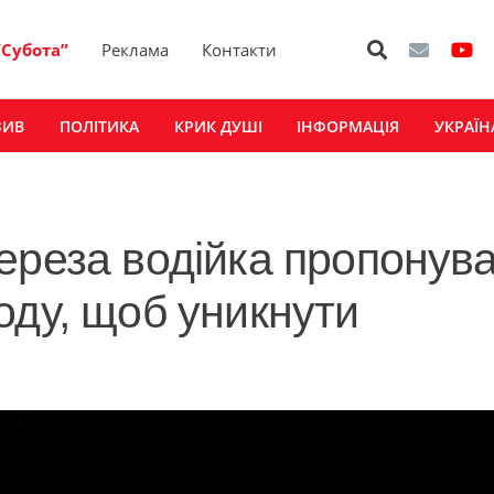
“Субота”
Реклама
Контакти
ЗИВ
ПОЛІТИКА
КРИК ДУШІ
ІНФОРМАЦІЯ
УКРАЇН
ереза водійка пропонув
оду, щоб уникнути