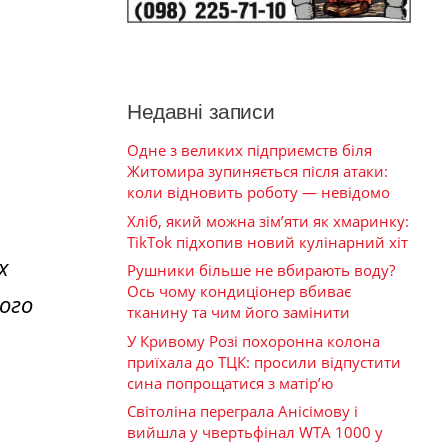
Недавні записи
Одне з великих підприємств біля
Житомира зупиняється після атаки:
коли відновить роботу — невідомо
Хліб, який можна зім’яти як хмаринку:
TikTok підхопив новий кулінарний хіт
х
Рушники більше не вбирають воду?
Ось чому кондиціонер вбиває
ого
тканину та чим його замінити
У Кривому Розі похоронна колона
приїхала до ТЦК: просили відпустити
сина попрощатися з матір’ю
Світоліна переграла Анісімову і
вийшла у чвертьфінал WTA 1000 у