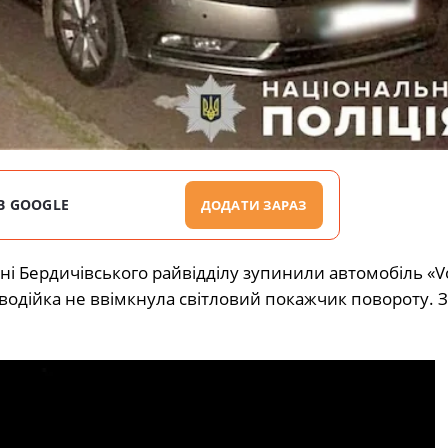
В GOOGLE
ДОДАТИ ЗАРАЗ
ьні Бердичівського райвідділу зупинили автомобіль «V
водійка не ввімкнула світловий покажчик повороту. 