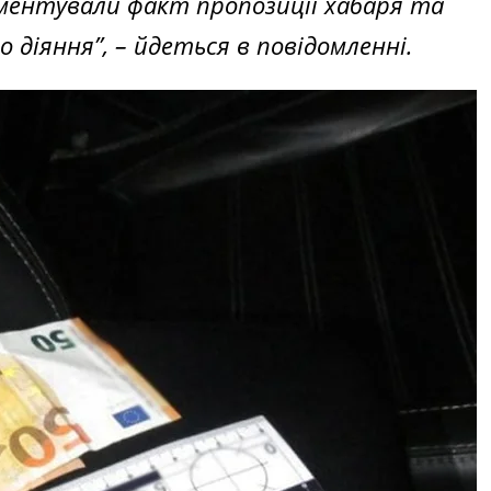
кументували факт пропозиції хабаря та
діяння”, – йдеться в повідомленні.