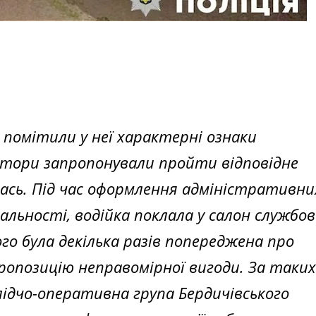
і помітили у неї характерні ознаки
ектори запропонували пройти відповідне
ась. Під час оформлення адміністративни
альності, водійка поклала у салон службов
ого була декілька разів попереджена про
пропозицію неправомірної вигоди. За таких
лідчо-оперативна група Бердичівського