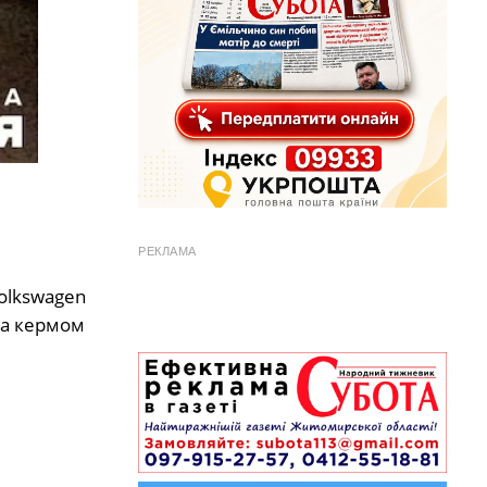
РЕКЛАМА
olkswagen
За кермом