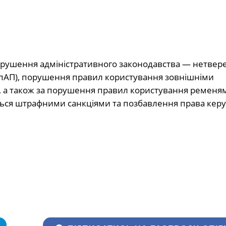
порушення адміністративного законодавства — нетвер
КУпАП), порушення правил користування зовнішніми
), а також за порушення правил користування ременя
раються штрафними санкціями та позбавлення права кер