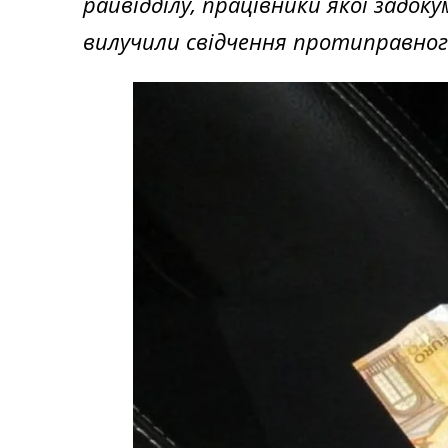
райвідділу, працівники якої задо
вилучили свідчення протиправного 