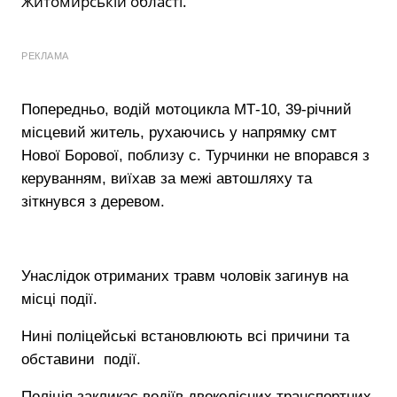
Житомирській області.
РЕКЛАМА
Попередньо, водій мотоцикла МТ-10, 39-річний
місцевий житель, рухаючись у напрямку смт
Нової Борової, поблизу с. Турчинки не впорався з
керуванням, виїхав за межі автошляху та
зіткнувся з деревом.
Унаслідок отриманих травм чоловік загинув на
місці події.
Нині поліцейські встановлюють всі причини та
обставини події.
Поліція закликає водіїв двоколісних транспортних